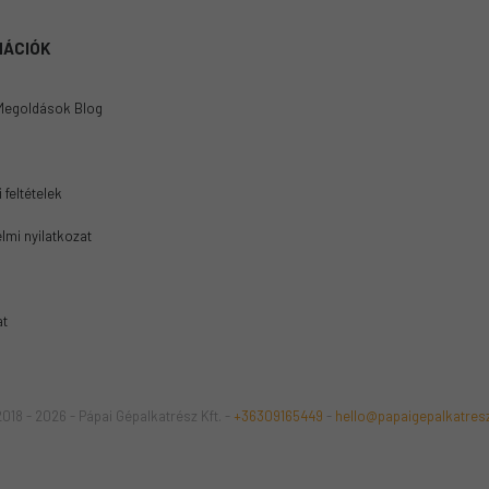
MÁCIÓK
Megoldások Blog
 feltételek
lmi nyilatkozat
at
018 - 2026 - Pápai Gépalkatrész Kft. -
+36309165449
-
hello@papaigepalkatres