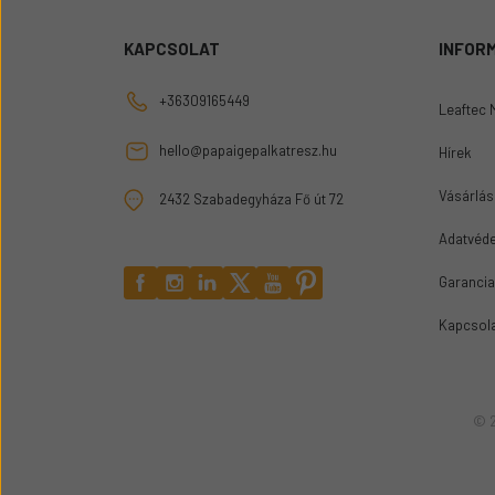
KAPCSOLAT
INFOR
+36309165449
Leaftec 
hello@papaigepalkatresz.hu
Hírek
Vásárlási
2432 Szabadegyháza Fő út 72
Adatvéde
Garancia
Kapcsol
© 2