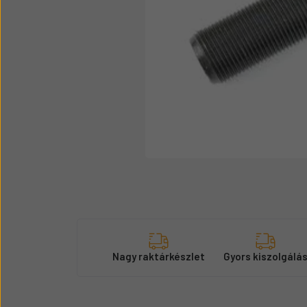
Üzemanyag adagolók
Motor alkatrész
Sátor
Körmök
Nagy raktárkészlet
Gyors kiszolgálá