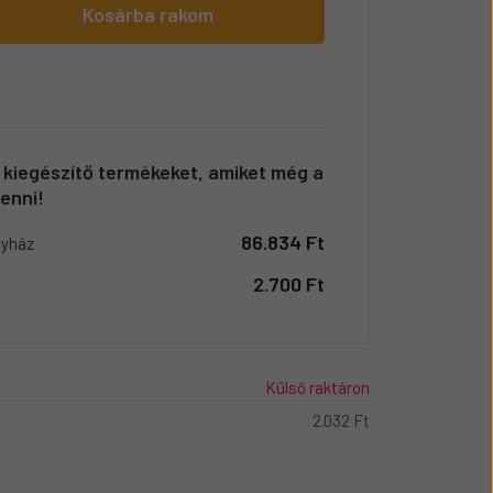
Kosárba rakom
a kiegészítő termékeket, amiket még a
enni!
86.834 Ft
gyház
2.700 Ft
Külső raktáron
2.032 Ft