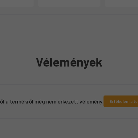
Vélemények
ről a termékről még nem érkezett vélemény.
Értékelem a t