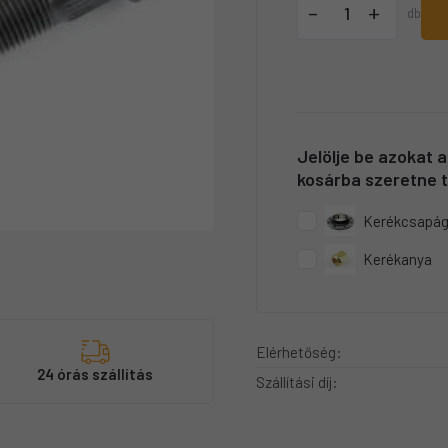
+
-
db
Jelölje be azokat 
kosárba szeretne t
Kerékcsapá
Kerékanya
Elérhetőség:
s
24 órás szállítás
Szállítási díj: