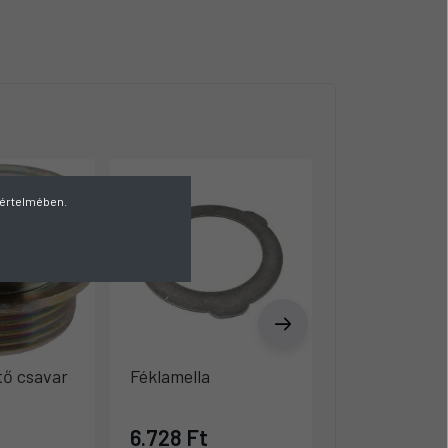
v értelmében.
tő csavar
Féklamella
Légtelenítő 
6.728 Ft
5.133 Ft