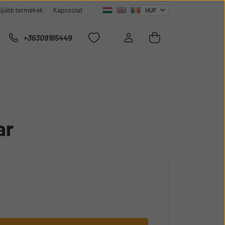
újabb termékek
Kapcsolat
+36309165449
ar