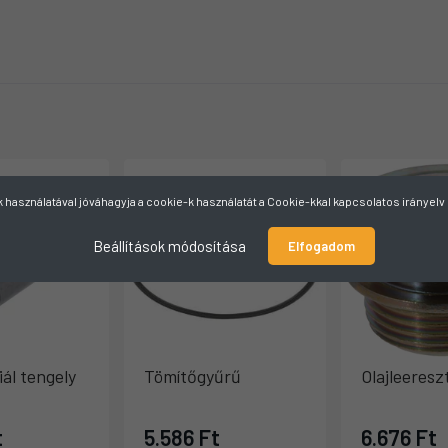
használatával jóváhagyja a cookie-k használatát a Cookie-kkal kapcsolatos irányel
Beállítások módosítása
Elfogadom
iál tengely
Tömítőgyűrű
Olajleeresz
t
5.586 Ft
6.676 Ft