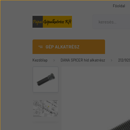
Főoldal
GÉP ALKATRÉSZ
Kezdőlap
DANA SPICER híd alkatrész
212/92
AdBlue
DANA SPICER híd alkatrész
Gumiheveder
Mezőgazdasági gép
üvegek
Épitőipari gépalkatrészek
Teleszkópos rakódó