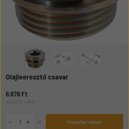
Olajleeresztő csavar
6.676 Ft
(5.257 Ft + ÁFA)
+
-
Kosárba rakom
db