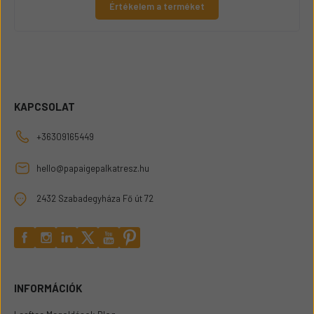
Értékelem a terméket
KAPCSOLAT
+36309165449
hello@papaigepalkatresz.hu
2432 Szabadegyháza Fő út 72
INFORMÁCIÓK