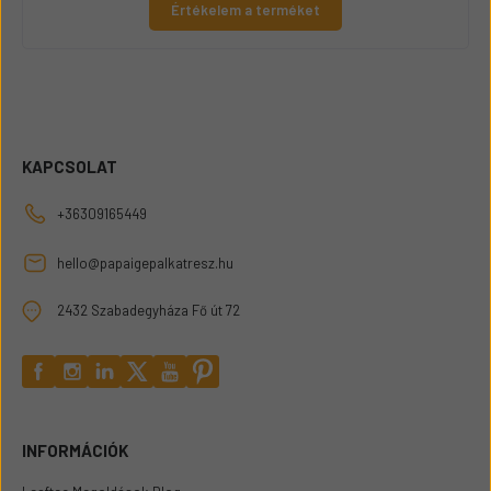
Értékelem a terméket
KAPCSOLAT
+36309165449
hello@papaigepalkatresz.hu
2432 Szabadegyháza Fő út 72
INFORMÁCIÓK