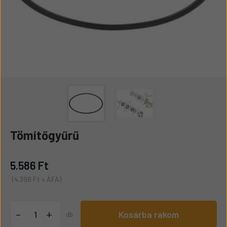
Tömítőgyűrű
5.586 Ft
(4.398 Ft + ÁFA)
+
-
Kosárba rakom
db