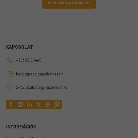
Értékelem a terméket
KAPCSOLAT
+36309165449
hello@papaigepalkatresz.hu
2432 Szabadegyháza Fő út 72
INFORMÁCIÓK