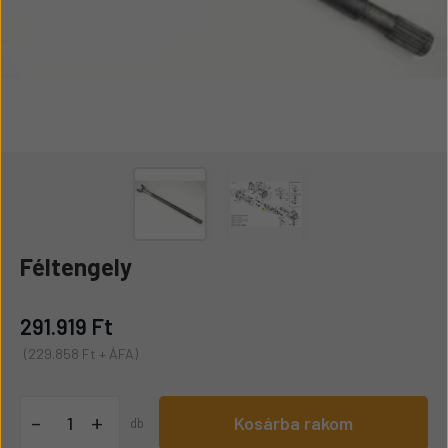
Féltengely
291.919 Ft
(229.858 Ft + ÁFA)
+
-
Kosárba rakom
db