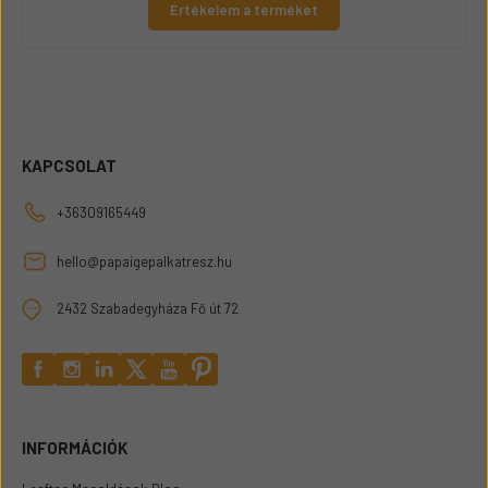
Értékelem a terméket
KAPCSOLAT
+36309165449
hello@papaigepalkatresz.hu
2432 Szabadegyháza Fő út 72
INFORMÁCIÓK