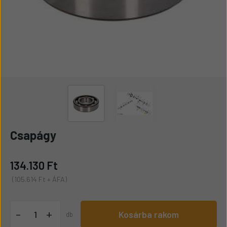
Csapágy
134.130 Ft
(105.614 Ft + ÁFA)
+
-
Kosárba rakom
db