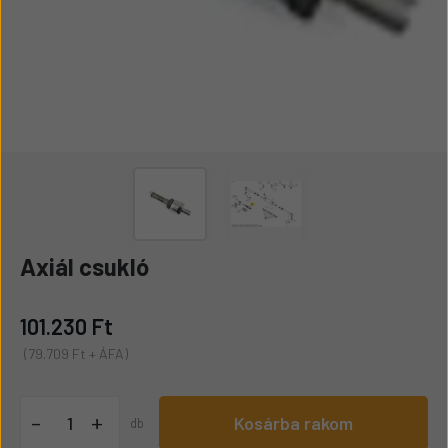
Axiál csukló
101.230 Ft
(79.709 Ft + ÁFA)
+
-
Kosárba rakom
db