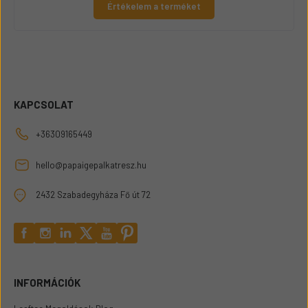
Értékelem a terméket
KAPCSOLAT
+36309165449
hello@papaigepalkatresz.hu
2432 Szabadegyháza Fő út 72
INFORMÁCIÓK