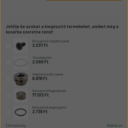
Jelölje be azokat a kiegészítő termékeket, amiket még a
kosárba szeretne tenni!
Bolygómű rögzítőcsavar
2.037 Ft
Tömítőgyűrű
2.099 Ft
Olajleeresztő csavar
6.676 Ft
Bolygómű fogaskerék
77.103 Ft
Bolygómű zégergyűrű
2.736 Ft
Elérhetőség:
Raktáron