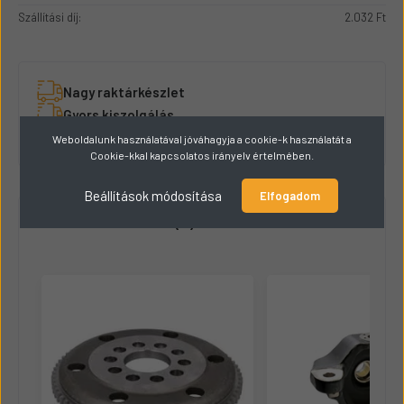
Szállítási díj:
2.032 Ft
Nagy raktárkészlet
Gyors kiszolgálás
24 órás szállítás
Weboldalunk használatával jóváhagyja a cookie-k használatát a
Cookie-kkal kapcsolatos irányelv értelmében.
Beállítások módosítása
Elfogadom
Hasonló termékek
8