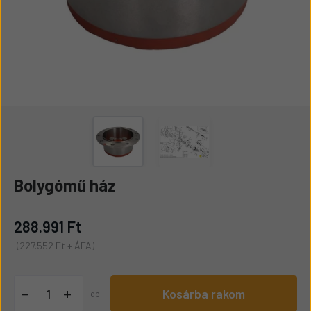
Bolygómű ház
288.991 Ft
(227.552 Ft + ÁFA)
+
-
Kosárba rakom
db