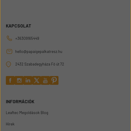
KAPCSOLAT
+36309165449
hello@papaigepalkatresz.hu
2432 Szabadegyháza Fő út 72
INFORMÁCIÓK
Leaftec Megoldások Blog
Hírek