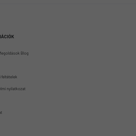
MÁCIÓK
Megoldások Blog
 feltételek
lmi nyilatkozat
at