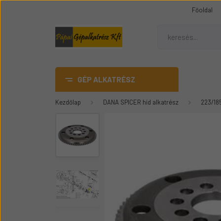
Főoldal
GÉP ALKATRÉSZ
Kezdőlap
DANA SPICER híd alkatrész
223/18
AdBlue
DANA SPICER híd alkatrész
Gumiheveder
Mezőgazdasági gép
üvegek
Épitőipari gépalkatrészek
Teleszkópos rakódó