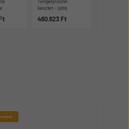
nk
Tengelycsonk
Kardánkeres
l
készlet - jobb
Ft
460.623 Ft
119.592 Ft
erméket