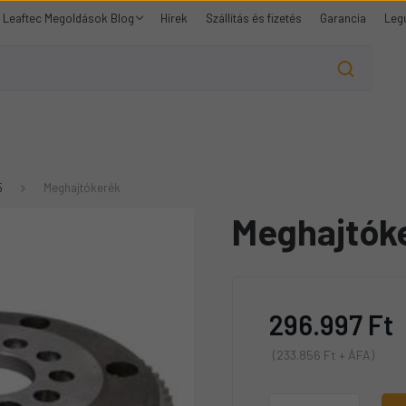
Leaftec Megoldások Blog
Hírek
Szállítás és fizetés
Garancia
Leg
5
Meghajtókerék
Meghajtók
296.997 Ft
(233.856 Ft + ÁFA)