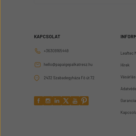
KAPCSOLAT
INFOR
+36309165449
Leaftec 
hello@papaigepalkatresz.hu
Hírek
Vásárlási
2432 Szabadegyháza Fő út 72
Adatvéde
Garancia
Kapcsol