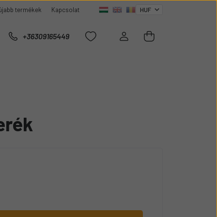
újabb termékek
Kapcsolat
+36309165449
erék