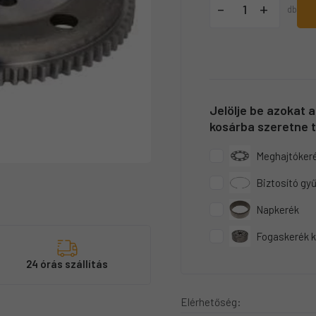
+
-
db
Jelölje be azokat 
kosárba szeretne t
Meghajtókeré
Biztosító gy
Napkerék
Fogaskerék k
s
24 órás szállítás
Elérhetőség: