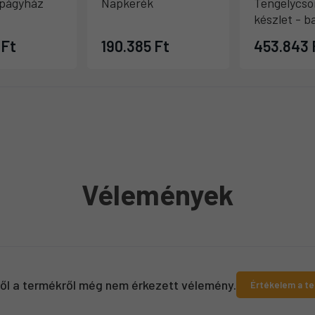
págyház
Napkerék
Tengelycso
készlet - ba
 Ft
190.385 Ft
453.843 
Vélemények
ről a termékről még nem érkezett vélemény.
Értékelem a t