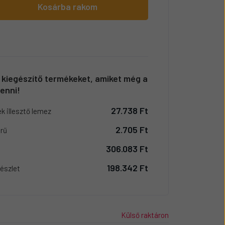
Kosárba rakom
a kiegészítő termékeket, amiket még a
enni!
27.738 Ft
k illesztő lemez
2.705 Ft
űrű
306.083 Ft
198.342 Ft
észlet
Külső raktáron