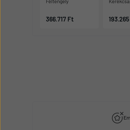
Féltengely
Kerékcsa
366.717 Ft
193.265
Er