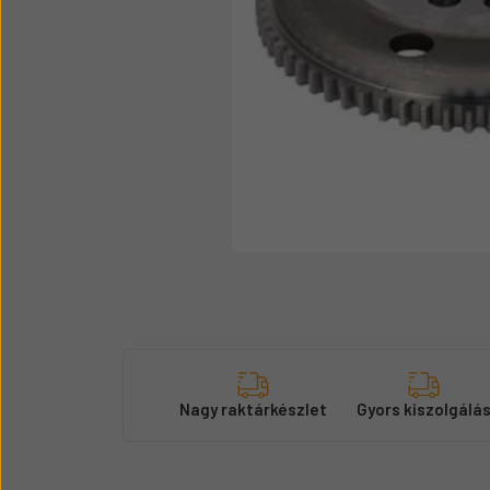
Üzemanyag adagolók
Motor alkatrész
Sátor
Körmök
Nagy raktárkészlet
Gyors kiszolgálá