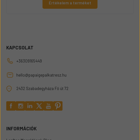
Értékelem a terméket
KAPCSOLAT
+36309165449
hello@papaigepalkatresz.hu
2432 Szabadegyháza Fő út 72
INFORMÁCIÓK