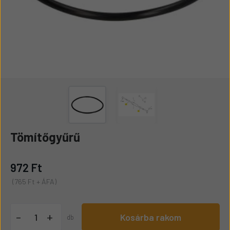
Tömítőgyűrű
972 Ft
(765 Ft + ÁFA)
+
-
Kosárba rakom
db