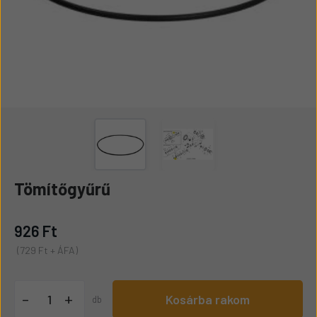
Tömítőgyűrű
926 Ft
(729 Ft + ÁFA)
+
-
Kosárba rakom
db