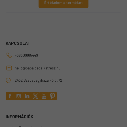
Értékelem a terméket
KAPCSOLAT
+36309165449
hello@papaigepalkatresz.hu
2432 Szabadegyháza Fő út 72
INFORMÁCIÓK