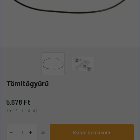
Tömítőgyűrű
5.678 Ft
(4.471 Ft + ÁFA)
+
-
Kosárba rakom
db