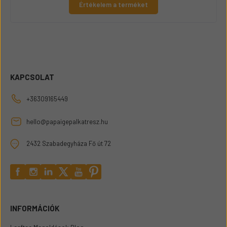
Értékelem a terméket
KAPCSOLAT
+36309165449
hello@papaigepalkatresz.hu
2432 Szabadegyháza Fő út 72
INFORMÁCIÓK