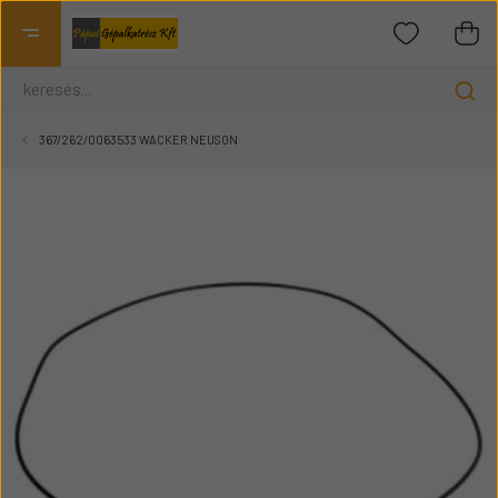
367/262/0063533 WACKER NEUSON