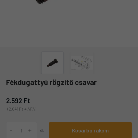
Fékdugattyú rögzítő csavar
2.592 Ft
(2.041 Ft + ÁFA)
+
-
Kosárba rakom
db