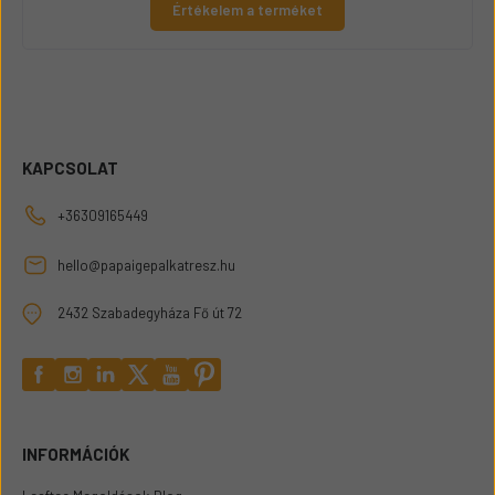
Értékelem a terméket
KAPCSOLAT
+36309165449
hello@papaigepalkatresz.hu
2432 Szabadegyháza Fő út 72
INFORMÁCIÓK