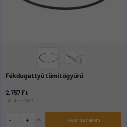
Fékdugattyú tömítőgyűrű
2.757 Ft
(2.171 Ft + ÁFA)
+
-
Kosárba rakom
db