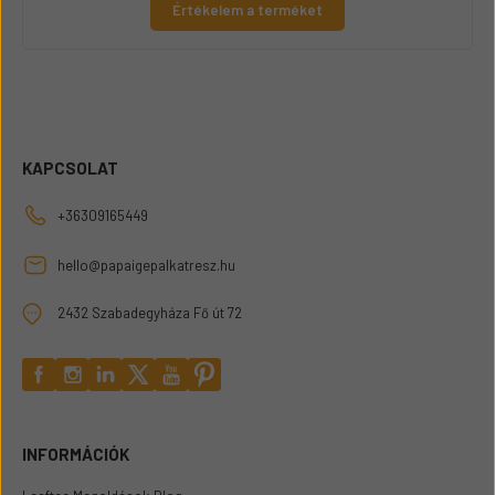
Értékelem a terméket
KAPCSOLAT
+36309165449
hello@papaigepalkatresz.hu
2432 Szabadegyháza Fő út 72
INFORMÁCIÓK