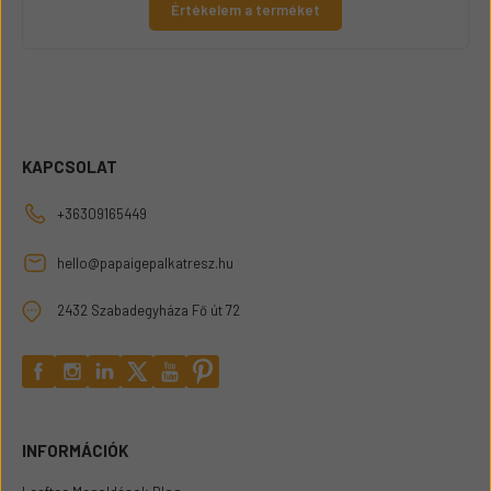
Értékelem a terméket
KAPCSOLAT
+36309165449
hello@papaigepalkatresz.hu
2432 Szabadegyháza Fő út 72
INFORMÁCIÓK