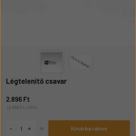
Légtelenítő csavar
2.896 Ft
(2.280 Ft + ÁFA)
+
-
Kosárba rakom
db