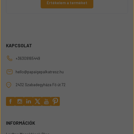
Értékelem a terméket
KAPCSOLAT
+36309165449
hello@papaigepalkatresz.hu
2432 Szabadegyháza Fő út 72
INFORMÁCIÓK