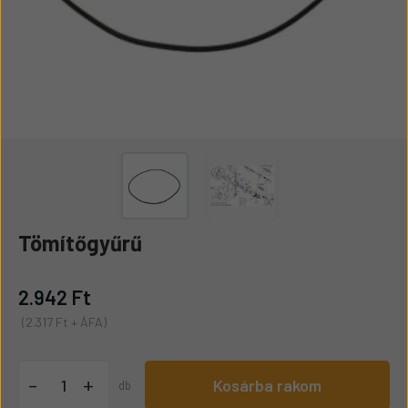
Tömítőgyűrű
2.942 Ft
(2.317 Ft + ÁFA)
+
-
Kosárba rakom
db