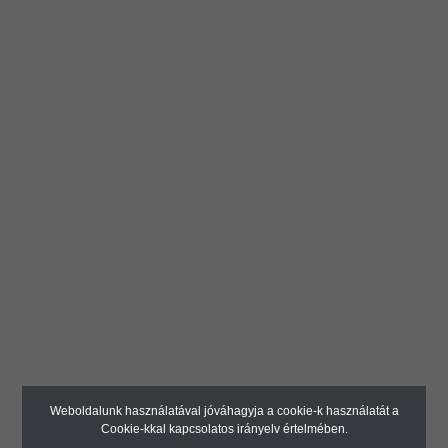
Claas Axion 810, 820, 830, 840, 850, 860,
870 CMATIC STAGE IV
Claas Axion 900 LRC
Claas Axion 920, 930, 940, 950 Stage III B
Claas Axos
Claas Axos
Claas Celtis
Claas Ceres
Claas Cergos
Claas Elios 210, 220, 230, 240
Claas Ergos
Claas Ergos
Claas Nectis
Claas Nexos F210, F220, F230, F240, Vl210,
VL220, VL230, Vl240
Claas Xerion
David Brown
David Brown 1194, 1394, 1494, 1594, 1290,
1390, 1490, 1590, 1690, 1694
Épitőipari gépalkatrészek
Weboldalunk használatával jóváhagyja a cookie-k használatát a
CAT
Cookie-kkal kapcsolatos irányelv értelmében.
Csapok / Perselyek