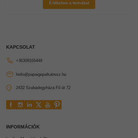
Értékelem a terméket
KAPCSOLAT
+36309165449
hello@papaigepalkatresz.hu
2432 Szabadegyháza Fő út 72
INFORMÁCIÓK