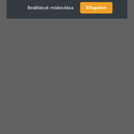
Csapok
Beállítások módosítása
Elfogadom
Csapszeg szettek
Rögzitő elemek
Perselyek
Hézagoló
Gém és kitalpaló hézagoló
Gém hézagoló
Kitalpaló hézagoló
Járószerkezet
Feszítőkerék
Járógörgők
Meghajtókerék
Elektromos rendszer
Akkumulátorok
Elektromos alkatrészek
Irányjelző kapcsolók
Egyéb elektromos alkatrész
Elektromos csatlakozó
Irányváltó kapcsolók
Generátor (komplett)
Kapcsoló