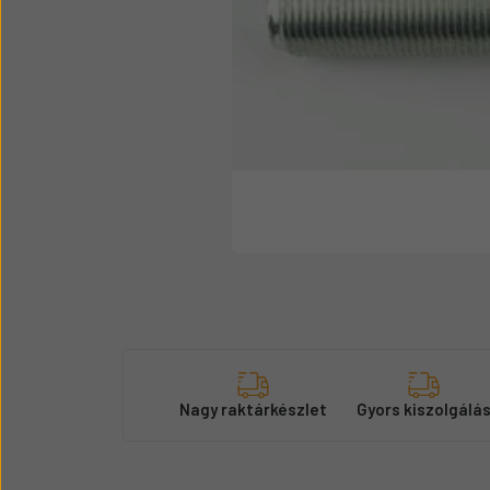
Üzemanyag adagolók
Motor alkatrész
Sátor
Körmök
Nagy raktárkészlet
Gyors kiszolgálá