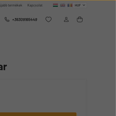
újabb termékek
Kapcsolat
+36309165449
ar