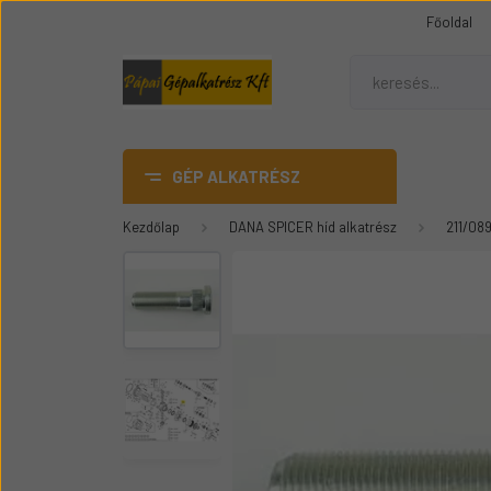
Főoldal
GÉP ALKATRÉSZ
Kezdőlap
DANA SPICER híd alkatrész
211/08
AdBlue
DANA SPICER híd alkatrész
Gumiheveder
Mezőgazdasági gép
üvegek
Épitőipari gépalkatrészek
Teleszkópos rakódó