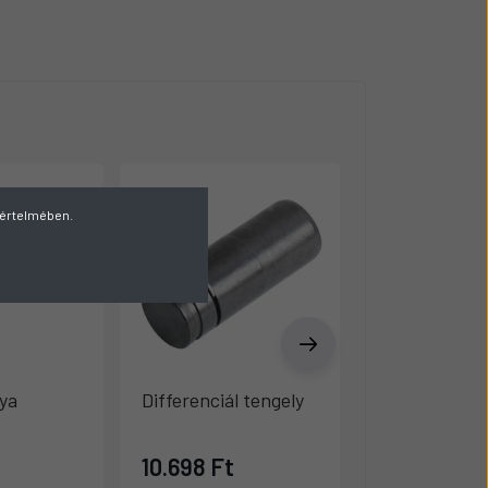
v értelmében.
ya
Differenciál tengely
Persely
10.698 Ft
12.897 Ft