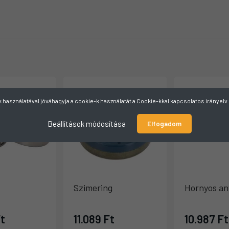
használatával jóváhagyja a cookie-k használatát a Cookie-kkal kapcsolatos irányel
Beállítások módosítása
Elfogadom
Szimering
Hornyos an
Ft
11.089 Ft
10.987 Ft