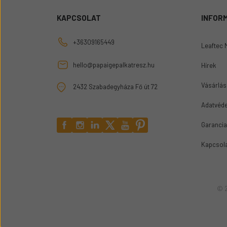
KAPCSOLAT
INFOR
+36309165449
Leaftec 
hello@papaigepalkatresz.hu
Hírek
Vásárlási
2432 Szabadegyháza Fő út 72
Adatvéde
Garancia
Kapcsol
© 2