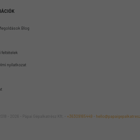
MÁCIÓK
Megoldások Blog
 feltételek
lmi nyilatkozat
at
018 - 2026 - Pápai Gépalkatrész Kft. -
+36309165449
-
hello@papaigepalkatres