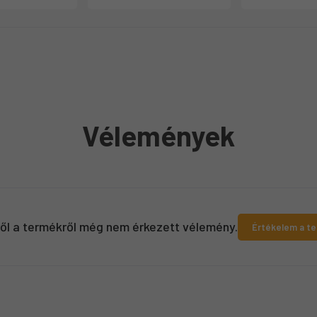
Vélemények
ről a termékről még nem érkezett vélemény.
Értékelem a t