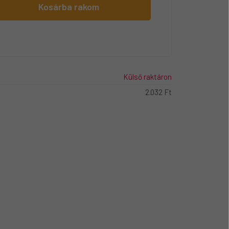
Kosárba rakom
Külső raktáron
2.032 Ft