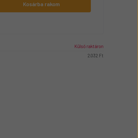
Kosárba rakom
Külső raktáron
2.032 Ft