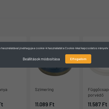
használatával jóváhagyja a cookie-k használatát a Cookie-kkal kapcsolatos irányel
Beállítások módosítása
Elfogadom
anya
Szimering
Függőcsap
porvédő
Ft
11.089 Ft
11.587 Ft