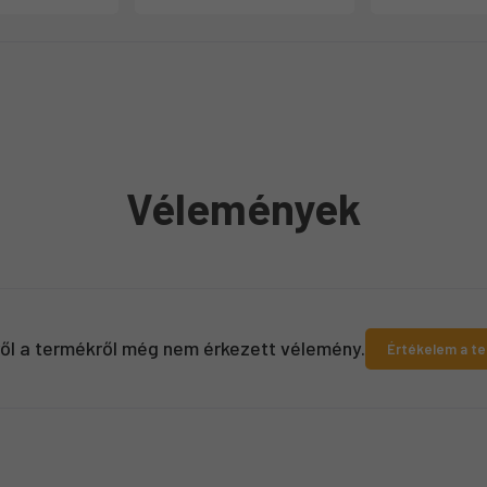
Vélemények
ről a termékről még nem érkezett vélemény.
Értékelem a t