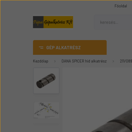
Főoldal
GÉP ALKATRÉSZ
Kezdőlap
DANA SPICER híd alkatrész
211/08
AdBlue
DANA SPICER híd alkatrész
Gumiheveder
Mezőgazdasági gép
üvegek
Épitőipari gépalkatrészek
Teleszkópos rakódó