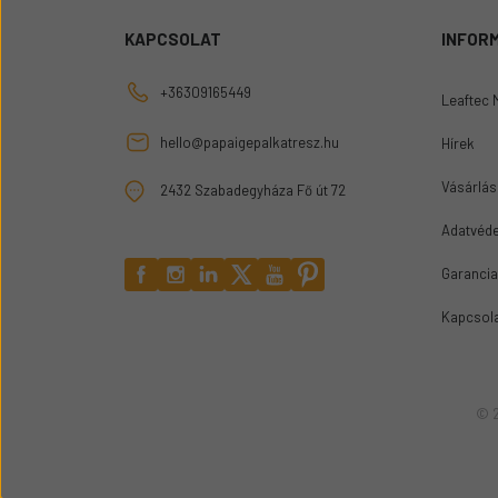
KAPCSOLAT
INFOR
+36309165449
Leaftec 
hello@papaigepalkatresz.hu
Hírek
Vásárlási
2432 Szabadegyháza Fő út 72
Adatvéde
Garancia
Kapcsol
© 2