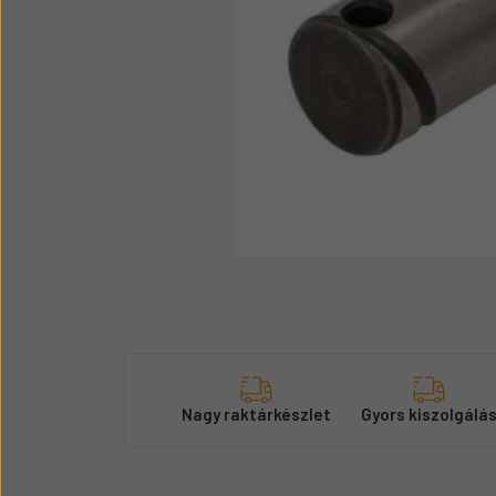
Üzemanyag adagolók
Motor alkatrész
Sátor
Körmök
Nagy raktárkészlet
Gyors kiszolgálá