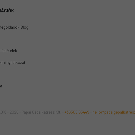
MÁCIÓK
Megoldások Blog
 feltételek
lmi nyilatkozat
at
018 - 2026 - Pápai Gépalkatrész Kft. -
+36309165449
-
hello@papaigepalkatres