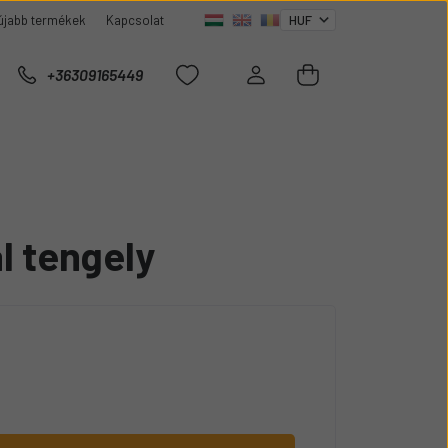
újabb termékek
Kapcsolat
+36309165449
l tengely