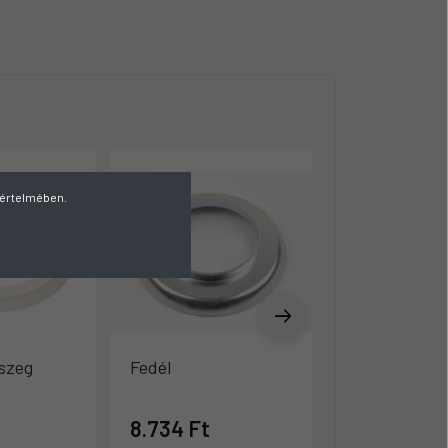
v értelmében.
szeg
Fedél
Kerékcsavar
8.734 Ft
11.617 Ft