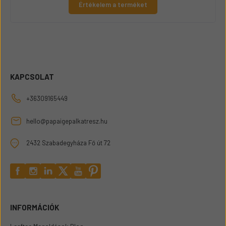
Értékelem a terméket
KAPCSOLAT
+36309165449
hello@papaigepalkatresz.hu
2432 Szabadegyháza Fő út 72
INFORMÁCIÓK