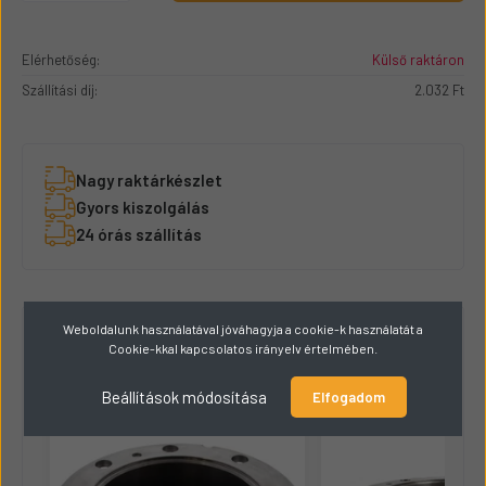
Elérhetőség:
Külső raktáron
Szállítási díj:
2.032 Ft
Nagy raktárkészlet
Gyors kiszolgálás
24 órás szállítás
Weboldalunk használatával jóváhagyja a cookie-k használatát a
Hasonló termékek
8
Cookie-kkal kapcsolatos irányelv értelmében.
Beállítások módosítása
Elfogadom