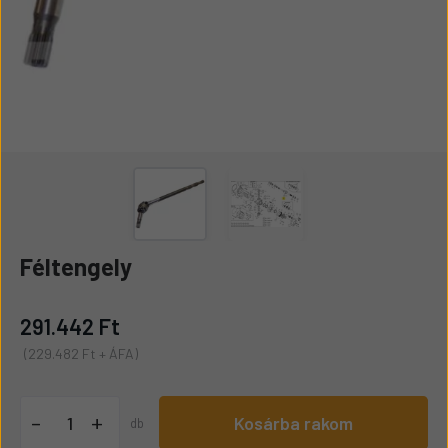
Féltengely
291.442 Ft
(229.482 Ft + ÁFA)
+
-
Kosárba rakom
db