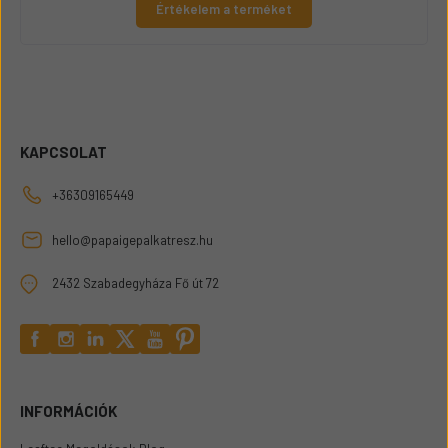
Értékelem a terméket
KAPCSOLAT
+36309165449
hello@papaigepalkatresz.hu
2432 Szabadegyháza Fő út 72
INFORMÁCIÓK