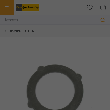
603/211/105 FARESIN