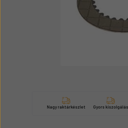
Üzemanyag adagolók
Motor alkatrész
Sátor
Körmök
Nagy raktárkészlet
Gyors kiszolgálá