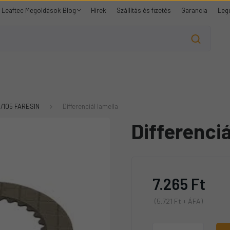
Leaftec Megoldások Blog
Hírek
Szállítás és fizetés
Garancia
Leg
1/105 FARESIN
Differenciál lamella
Differenciá
7.265 Ft
(5.721 Ft + ÁFA)