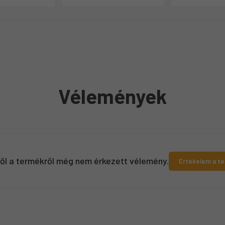
Vélemények
ről a termékről még nem érkezett vélemény.
Értékelem a t