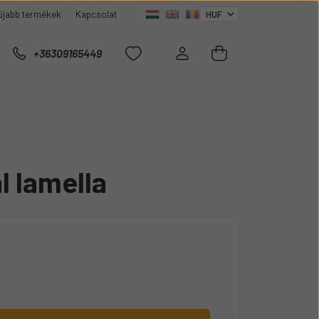
újabb termékek
Kapcsolat
+36309165449
l lamella