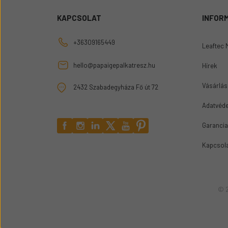
KAPCSOLAT
INFOR
+36309165449
Leaftec 
hello@papaigepalkatresz.hu
Hírek
Vásárlási
2432 Szabadegyháza Fő út 72
Adatvéde
Garancia
Kapcsol
© 2