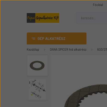
Főoldal
GÉP ALKATRÉSZ
Kezdőlap
DANA SPICER híd alkatrész
603/21
AdBlue
DANA SPICER híd alkatrész
Gumiheveder
Mezőgazdasági gép
üvegek
Épitőipari gépalkatrészek
Teleszkópos rakódó