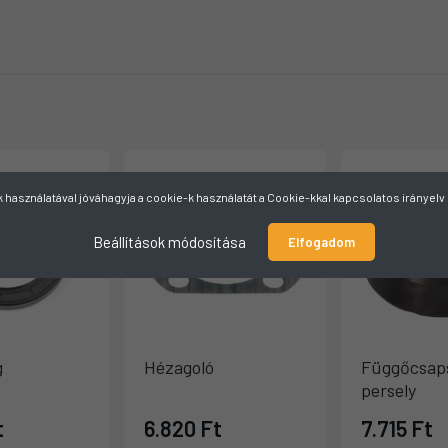
használatával jóváhagyja a cookie-k használatát a Cookie-kkal kapcsolatos irányel
Beállítások módosítása
Elfogadom
g
Hézagoló
Függőcsap
persely
t
6.820 Ft
7.715 Ft