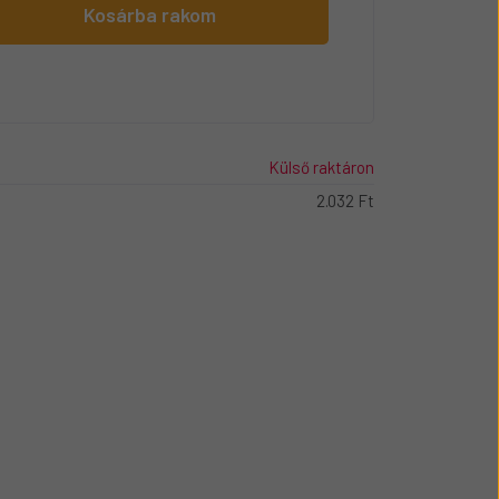
Kosárba rakom
Külső raktáron
2.032 Ft