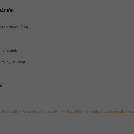
MÁCIÓK
Megoldások Blog
 feltételek
lmi nyilatkozat
at
018 - 2026 - Pápai Gépalkatrész Kft. -
+36309165449
-
hello@papaigepalkatres