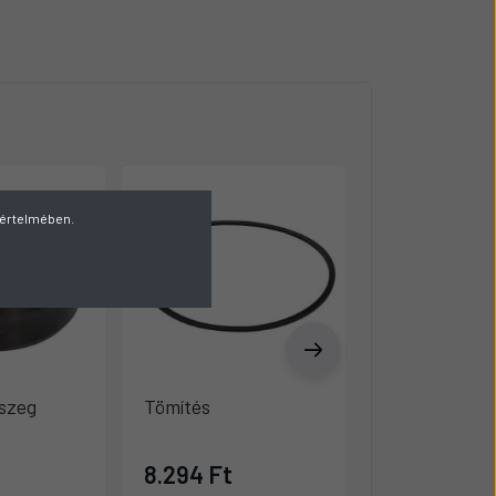
v értelmében.
szeg
Tömítés
Kerékcsavar
8.294 Ft
5.555 Ft