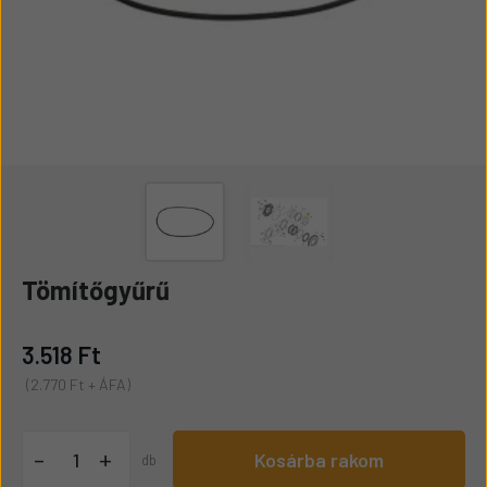
Tömítőgyűrű
3.518 Ft
(2.770 Ft + ÁFA)
+
-
Kosárba rakom
db