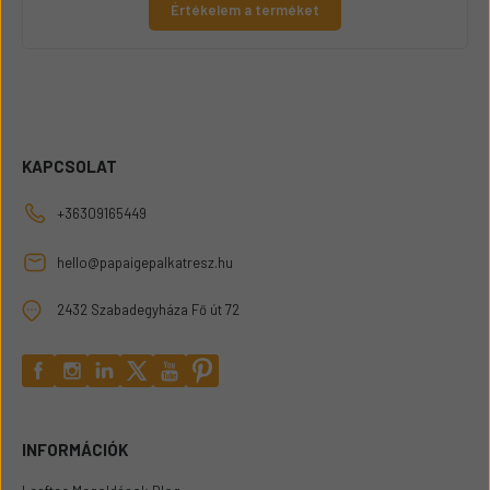
Értékelem a terméket
KAPCSOLAT
+36309165449
hello@papaigepalkatresz.hu
2432 Szabadegyháza Fő út 72
INFORMÁCIÓK