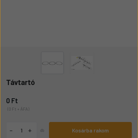
Távtartó
0 Ft
(0 Ft + ÁFA)
+
-
Kosárba rakom
db