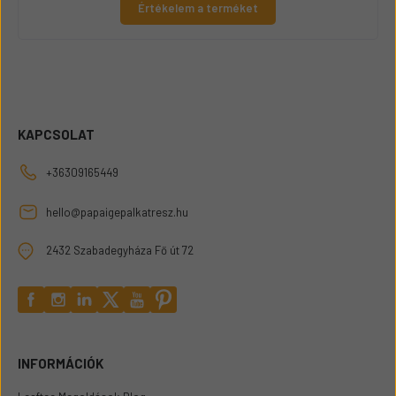
Értékelem a terméket
KAPCSOLAT
+36309165449
hello@papaigepalkatresz.hu
2432 Szabadegyháza Fő út 72
INFORMÁCIÓK