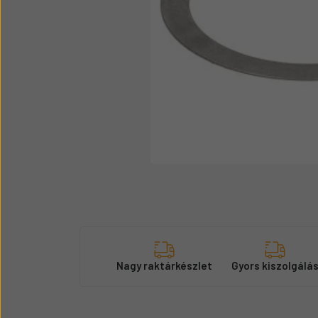
Üzemanyag adagolók
Motor alkatrész
Sátor
Körmök
Nagy raktárkészlet
Gyors kiszolgálá