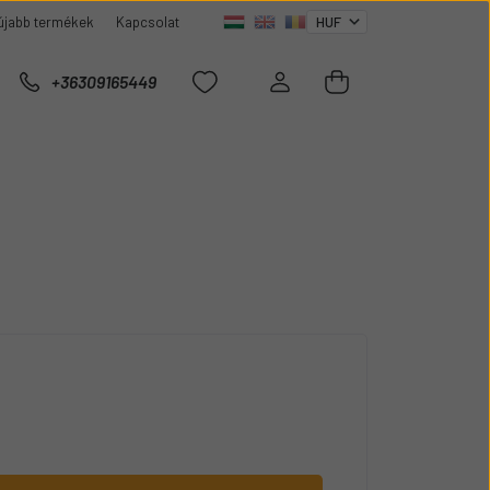
újabb termékek
Kapcsolat
+36309165449