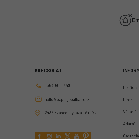
Er
KAPCSOLAT
INFOR
+36309165449
Leaftec 
hello@papaigepalkatresz.hu
Hírek
Vásárlási
2432 Szabadegyháza Fő út 72
Adatvéde
Garancia