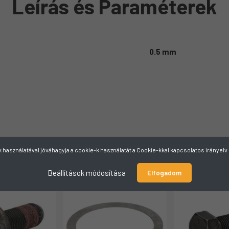
Leírás és Paraméterek
0.5 mm
használatával jóváhagyja a cookie-k használatát a Cookie-kkal kapcsolatos irányel
Beállítások módosítása
Elfogadom