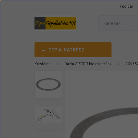
Főoldal
GÉP ALKATRÉSZ
Kezdőlap
DANA SPICER híd alkatrész
212/88
AdBlue
DANA SPICER híd alkatrész
Gumiheveder
Mezőgazdasági gép
üvegek
Épitőipari gépalkatrészek
Teleszkópos rakódó