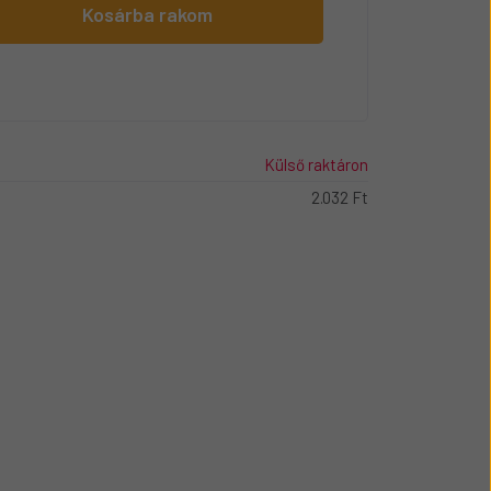
Kosárba rakom
Külső raktáron
2.032 Ft