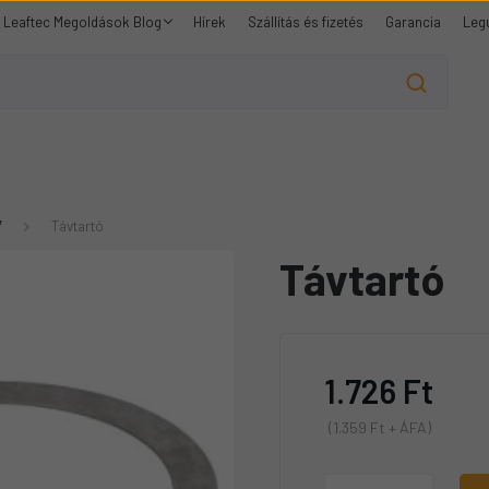
Leaftec Megoldások Blog
Hírek
Szállítás és fizetés
Garancia
Leg
7
Távtartó
Távtartó
1.726 Ft
(1.359 Ft + ÁFA)