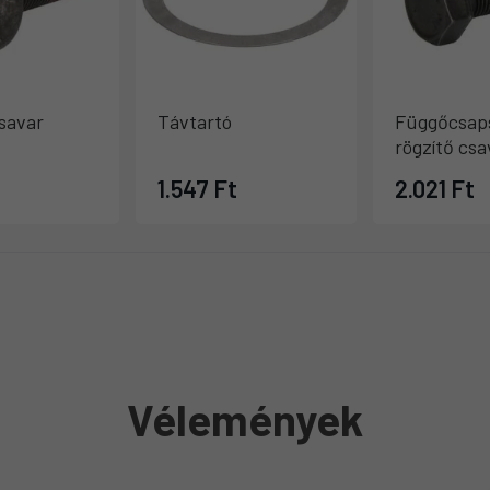
savar
Távtartó
Függőcsap
rögzítő csa
1.547 Ft
2.021 Ft
Vélemények