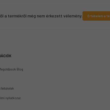
ről a termékről még nem érkezett vélemény.
Értékelem a t
MÁCIÓK
Megoldások Blog
 feltételek
lmi nyilatkozat