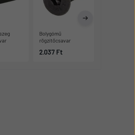
szeg
Bolygómű
Hajtómű
var
rögzítőcsavar
rögzítőcsava
2.037 Ft
1.389 Ft