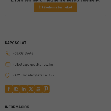
Értékelem a terméket
KAPCSOLAT
+36309165449
hello@papaigepalkatresz.hu
2432 Szabadegyháza Fő út 72
INFORMÁCIÓK