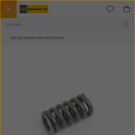
367/262/0063533 WACKER NEUSON