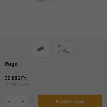
Rugó
30.886 Ft
(24.319 Ft + ÁFA)
+
-
Kosárba rakom
db