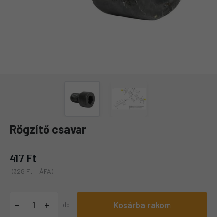
Rögzítő csavar
417 Ft
(328 Ft + ÁFA)
+
-
Kosárba rakom
db