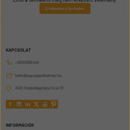
Értékelem a terméket
KAPCSOLAT
+36309165449
hello@papaigepalkatresz.hu
2432 Szabadegyháza Fő út 72
INFORMÁCIÓK