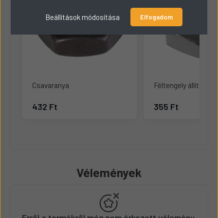
Beállítások módosítása
Elfogadom
Csavaranya
Féltengely állítócsa
432 Ft
355 Ft
Vélemények
Erről a termékről még nem érkezett vélemény.