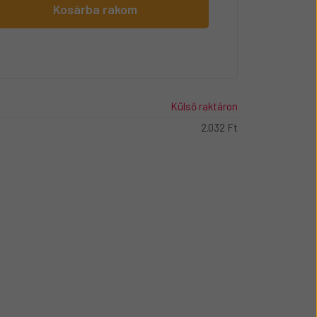
Kosárba rakom
Külső raktáron
2.032 Ft