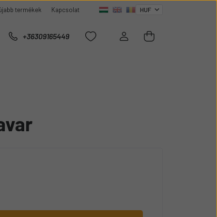
újabb termékek
Kapcsolat
+36309165449
avar