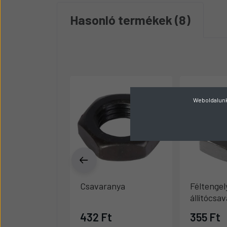
Hasonló termékek
8
Weboldalunk 
Csavaranya
Féltengel
állítócsa
432 Ft
355 Ft