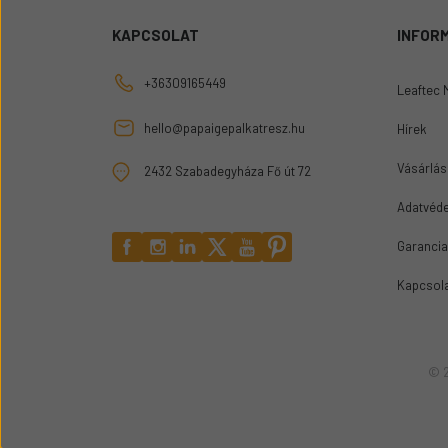
KAPCSOLAT
INFOR
+36309165449
Leaftec 
hello@papaigepalkatresz.hu
Hírek
Vásárlási
2432 Szabadegyháza Fő út 72
Adatvéde
Garancia
Kapcsol
© 2