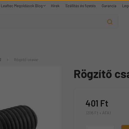
Leaftec Megoldások Blog
Hírek
Szállítás és fizetés
Garancia
Leg
0
Rögzítő csavar
Rögzítő cs
401 Ft
(316 Ft + ÁFA)