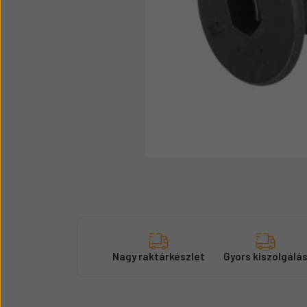
Üzemanyag adagolók
Motor alkatrész
Sátor
Körmök
Nagy raktárkészlet
Gyors kiszolgálá