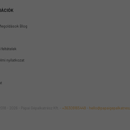
MÁCIÓK
Megoldások Blog
 feltételek
lmi nyilatkozat
at
018 - 2026 - Pápai Gépalkatrész Kft. -
+36309165449
-
hello@papaigepalkatres