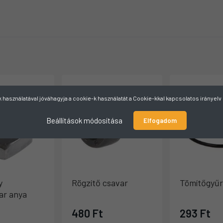
használatával jóváhagyja a cookie-k használatát a Cookie-kkal kapcsolatos irányel
Beállítások módosítása
Elfogadom
y
Rögzítő csavar
Tömítőgyű
var anya
480 Ft
293 Ft