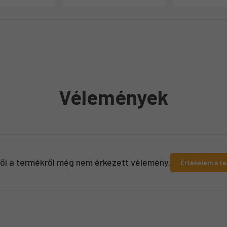
Vélemények
ről a termékről még nem érkezett vélemény.
Értékelem a t