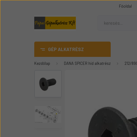
Főoldal
GÉP ALKATRÉSZ
Kezdőlap
DANA SPICER híd alkatrész
212/89
AdBlue
DANA SPICER híd alkatrész
Gumiheveder
Mezőgazdasági gép
üvegek
Épitőipari gépalkatrészek
Teleszkópos rakódó