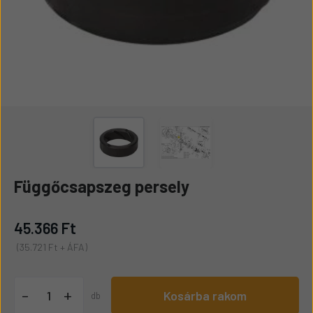
Függőcsapszeg persely
45.366 Ft
(35.721 Ft + ÁFA)
+
-
Kosárba rakom
db