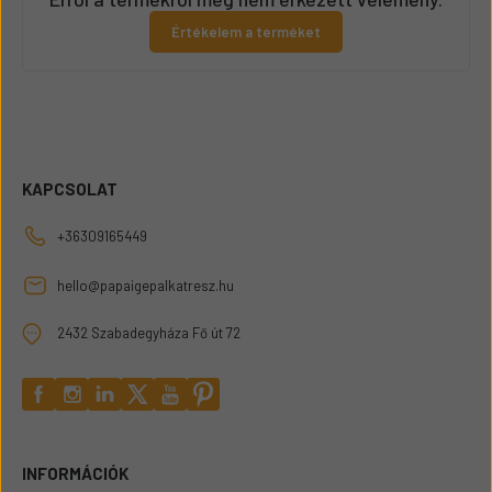
Értékelem a terméket
KAPCSOLAT
+36309165449
hello@papaigepalkatresz.hu
2432 Szabadegyháza Fő út 72
INFORMÁCIÓK