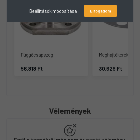
Beállítások módosítása
Elfogadom
Függőcsapszeg
Meghajtókerék illes
56.818 Ft
30.626 Ft
Vélemények
Erről a termékről még nem érkezett vélemény.