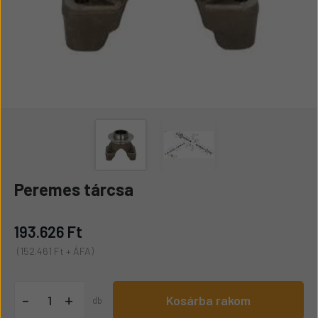
Peremes tárcsa
193.626 Ft
(152.461 Ft + ÁFA)
+
-
Kosárba rakom
db