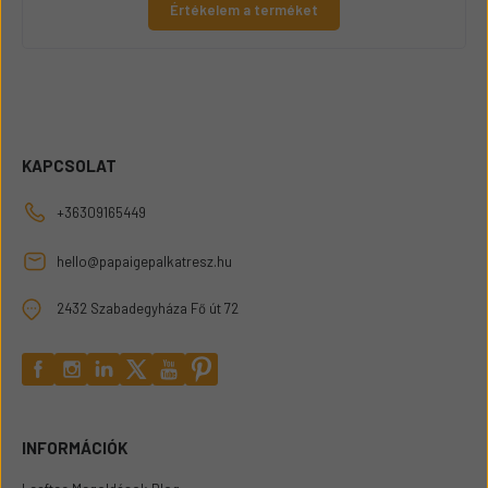
Értékelem a terméket
KAPCSOLAT
+36309165449
hello@papaigepalkatresz.hu
2432 Szabadegyháza Fő út 72
INFORMÁCIÓK