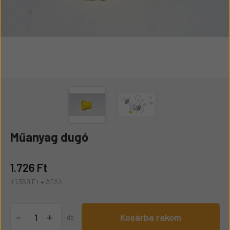
Műanyag dugó
1.726 Ft
(1.359 Ft + ÁFA)
+
-
Kosárba rakom
db