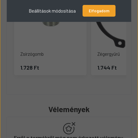
Beállítások módosítása
Elfogadom
Zsírzógomb
Zégergyűrű
1.728 Ft
1.744 Ft
Vélemények
Erről a termékről még nem érkezett vélemény.