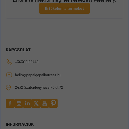
Értékelem a terméket
KAPCSOLAT
+36309165449
hello@papaigepalkatresz.hu
2432 Szabadegyháza Fő út 72
INFORMÁCIÓK