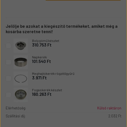
Jelölje be azokat a kiegészítő termékeket, amiket még a
kosárba szeretne tenni!
Bolygómű készlet
310.753 Ft
Napkerék
101.540 Ft
Meghajtókerék rögzítőgyűrű
3.971 Ft
Fogaskerék készlet
160.263 Ft
Elérhetőség:
Külső raktáron
Szállítási díj:
2.032 Ft