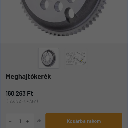
Meghajtókerék
160.263 Ft
(126.192 Ft + ÁFA)
+
-
Kosárba rakom
db