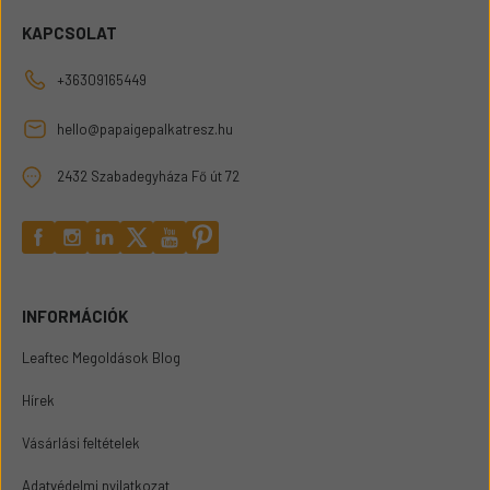
KAPCSOLAT
+36309165449
hello@papaigepalkatresz.hu
2432 Szabadegyháza Fő út 72
INFORMÁCIÓK
Leaftec Megoldások Blog
Hírek
Vásárlási feltételek
Adatvédelmi nyilatkozat