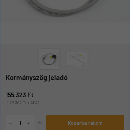
Kormányszög jeladó
155.323 Ft
(122.302 Ft + ÁFA)
+
-
Kosárba rakom
db