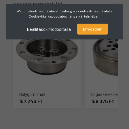
Hasonló termékek
8
Weboldalunk használatával jóváhagyja a cookie-k használatát a
Cookie-kkal kapcsolatos irányelv értelmében.
Beállítások módosítása
Elfogadom
Bolygómű ház
Fogaskerék készlet
157.246 Ft
159.075 Ft