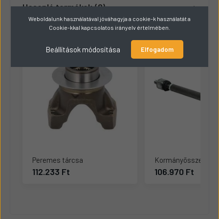
Hasonló termékek
8
Weboldalunk használatával jóváhagyja a cookie-k használatát a
Cookie-kkal kapcsolatos irányelv értelmében.
Beállítások módosítása
Elfogadom
Peremes tárcsa
Kormányösszekötő r
112.233 Ft
106.970 Ft