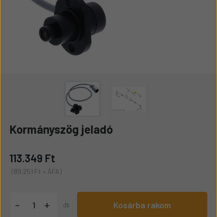
Kormányszög jeladó
113.349 Ft
(89.251 Ft + ÁFA)
+
-
Kosárba rakom
db