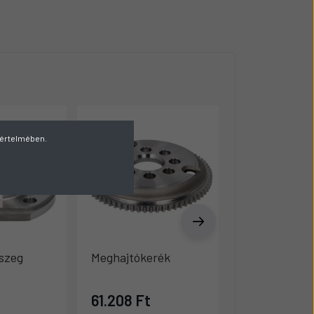
v értelmében.
szeg
Meghajtókerék
Bolygómű há
61.208 Ft
133.620 Ft