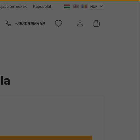
újabb termékek
Kapcsolat
+36309165449
la