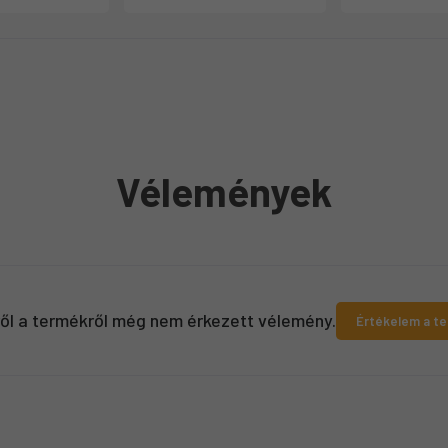
Vélemények
ről a termékről még nem érkezett vélemény.
Értékelem a t