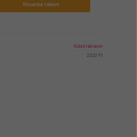
Kosárba rakom
Külső raktáron
2.032 Ft