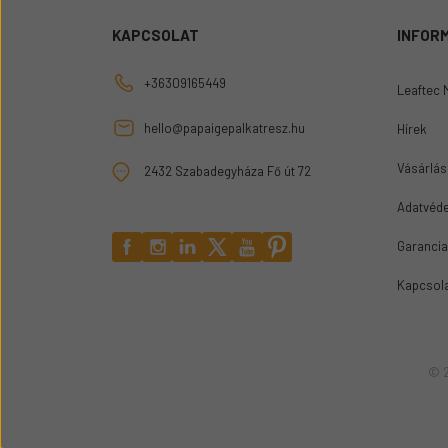
KAPCSOLAT
INFOR
+36309165449
Leaftec 
hello@papaigepalkatresz.hu
Hírek
Vásárlási
2432 Szabadegyháza Fő út 72
Adatvéde
Garancia
Kapcsol
© 2