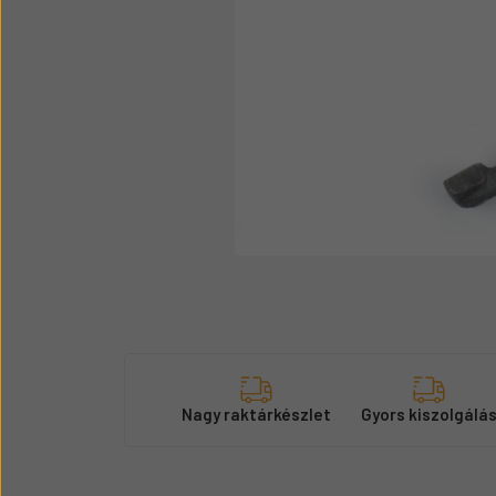
Üzemanyag adagolók
Motor alkatrész
Sátor
Körmök
Nagy raktárkészlet
Gyors kiszolgálá