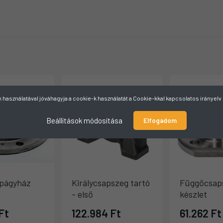
használatával jóváhagyja a cookie-k használatát a Cookie-kkal kapcsolatos irányel
Beállítások módosítása
Elfogadom
págyház
Királycsapszeg tartó
Függőcsap
- első
készlet
Ft
122.984 Ft
61.262 Ft