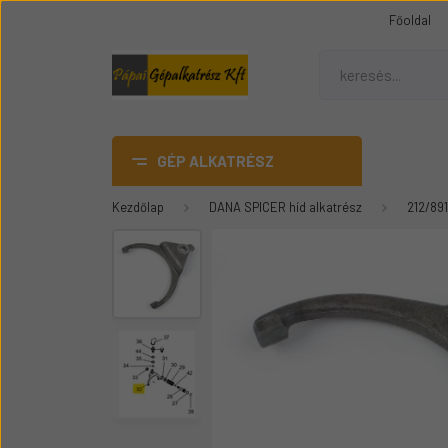
Főoldal
GÉP ALKATRÉSZ
Kezdőlap
DANA SPICER híd alkatrész
212/891
AdBlue
DANA SPICER híd alkatrész
Gumiheveder
Mezőgazdasági gép
üvegek
Épitőipari gépalkatrészek
Teleszkópos rakódó