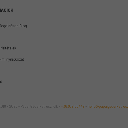
MÁCIÓK
Megoldások Blog
 feltételek
lmi nyilatkozat
at
018 - 2026 - Pápai Gépalkatrész Kft. -
+36309165449
-
hello@papaigepalkatres