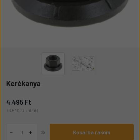
Kerékanya
4.495 Ft
(3.540 Ft + ÁFA)
+
-
Kosárba rakom
db