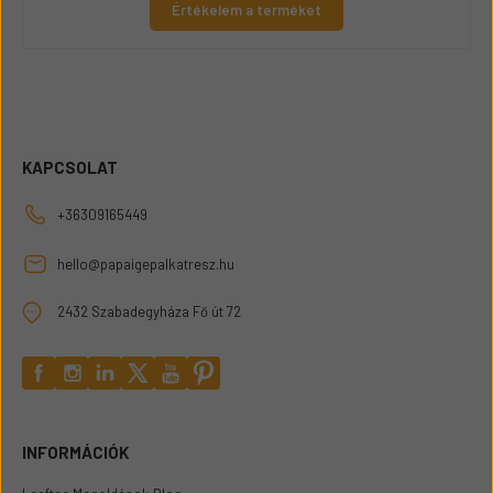
Értékelem a terméket
KAPCSOLAT
+36309165449
hello@papaigepalkatresz.hu
2432 Szabadegyháza Fő út 72
INFORMÁCIÓK