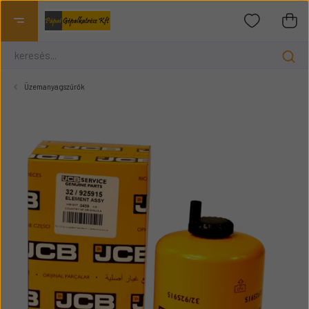
Üzemanyagszűrők