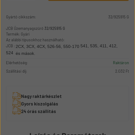
Gyártó cikkszám:
32/925915 G
JCB ​Üzemanyagszűrő
32/925915 G
Termék: Gyári
Az alábbi típusokhoz használható:
JCB :
541, 535, 411, 412,
2CX, 3CX, 4CX, 526-56, 550-170
524
és mások.
Elérhetőség:
Raktáron
Szállítási díj:
2.032 Ft
Nagy raktárkészlet
Gyors kiszolgálás
24 órás szállítás