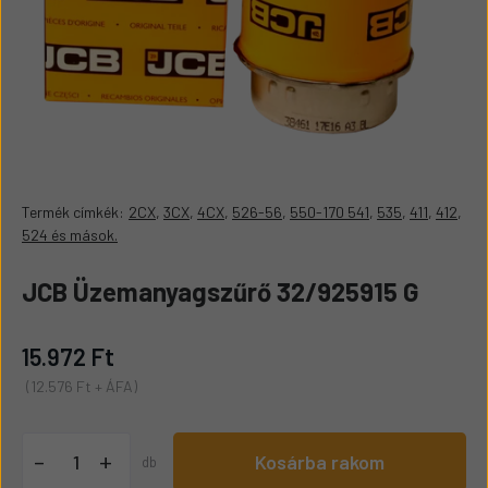
Termék címkék:
2CX
,
3CX
,
4CX
,
526-56
,
550-170 541
,
535
,
411
,
412
,
524 és mások.
JCB Üzemanyagszűrő 32/925915 G
15.972 Ft
(12.576 Ft + ÁFA)
+
-
Kosárba rakom
db