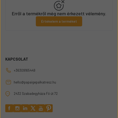
Erről a termékről még nem érkezett vélemény.
Értékelem a terméket
KAPCSOLAT
+36309165449
hello@papaigepalkatresz.hu
2432 Szabadegyháza Fő út 72