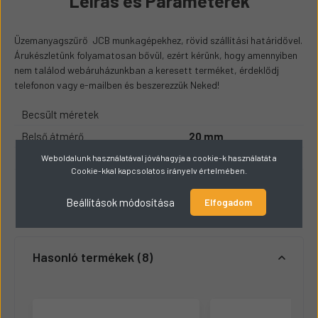
Leírás és Paraméterek
​Üzemanyagszűrő JCB munkagépekhez, rövid szállítási határidővel.
Árukészletünk folyamatosan bővül, ezért kérünk, hogy amennyiben
nem találod webáruházunkban a keresett terméket, érdeklődj
telefonon vagy e-mailben és beszerezzük Neked!
Becsült méretek
Belső átmérő
20 mm
Külső átmérő
69 mm
Weboldalunk használatával jóváhagyja a cookie-k használatát a
Cookie-kkal kapcsolatos irányelv értelmében.
Magasság
122.10 mm
Beállítások módosítása
Elfogadom
Hasonló termékek
8