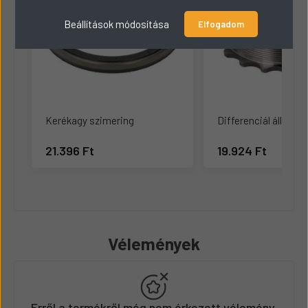
Beállítások módosítása
Elfogadom
Kerékagy szimering
Differenciál állító a
21.396 Ft
19.924 Ft
Vélemények
Erről a termékről még nem érkezett vélemény.