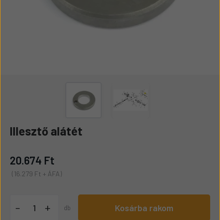
Illesztő alátét
20.674 Ft
(16.279 Ft + ÁFA)
+
-
Kosárba rakom
db