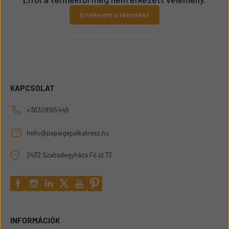
Értékelem a terméket
KAPCSOLAT
+36309165449
hello@papaigepalkatresz.hu
2432 Szabadegyháza Fő út 72
INFORMÁCIÓK