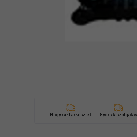
Üzemanyag adagolók
Motor alkatrész
Sátor
Körmök
Nagy raktárkészlet
Gyors kiszolgálá