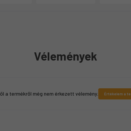
Vélemények
ről a termékről még nem érkezett vélemény.
Értékelem a t