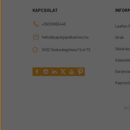
KAPCSOLAT
INFOR
+36309165449
Leaftec 
hello@papaigepalkatresz.hu
Hírek
Vásárlási
2432 Szabadegyháza Fő út 72
Adatvéde
Garancia
Kapcsol
© 2