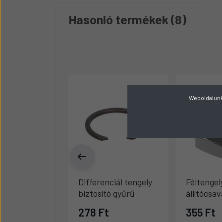
Hasonló termékek
8
Weboldalunk 
Differenciál tengely
Féltengel
biztosító gyűrű
állítócsa
278 Ft
355 Ft