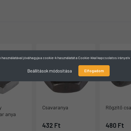
használatával jóváhagyja a cookie-k használatát a Cookie-kkal kapcsolatos irányel
Beállítások módosítása
Elfogadom
y
Csavaranya
Rögzítő cs
var anya
432 Ft
480 Ft