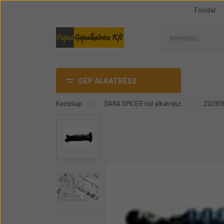
Főoldal
GÉP ALKATRÉSZ
Kezdőlap
DANA SPICER híd alkatrész
212/919
AdBlue
DANA SPICER híd alkatrész
Gumiheveder
Mezőgazdasági gép
üvegek
Épitőipari gépalkatrészek
Teleszkópos rakódó