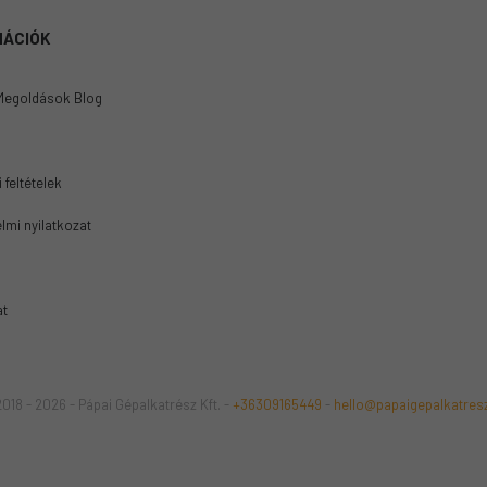
MÁCIÓK
Megoldások Blog
 feltételek
lmi nyilatkozat
at
018 - 2026 - Pápai Gépalkatrész Kft. -
+36309165449
-
hello@papaigepalkatres