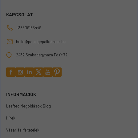
KAPCSOLAT
+36309165449
hello@papaigepalkatresz.hu
2432 Szabadegyháza Fő út 72
INFORMÁCIÓK
Leaftec Megoldások Blog
Hírek
Vásárlási feltételek