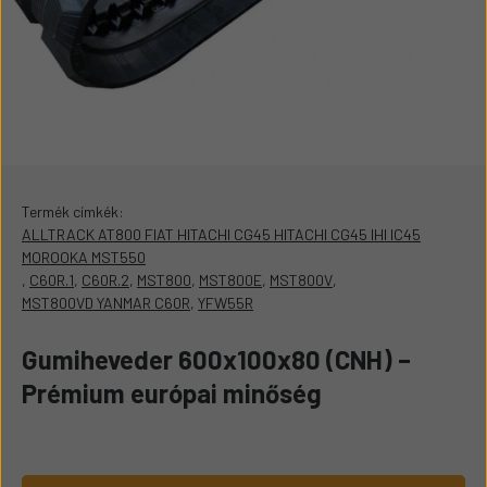
Termék címkék:
ALLTRACK AT800 FIAT HITACHI CG45 HITACHI CG45 IHI IC45
MOROOKA MST550
,
C60R.1
,
C60R.2
,
MST800
,
MST800E
,
MST800V
,
MST800VD YANMAR C60R
,
YFW55R
Gumiheveder 600x100x80 (CNH) –
Prémium európai minőség