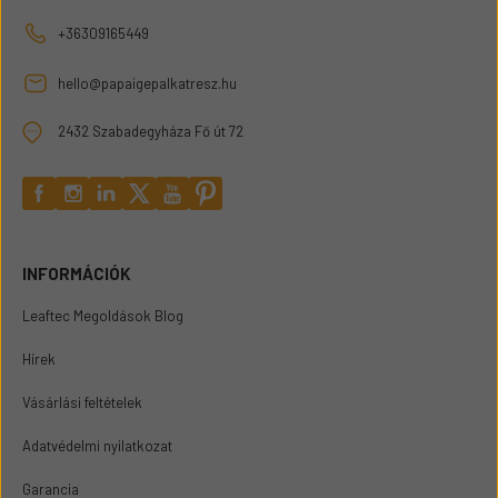
+36309165449
hello@papaigepalkatresz.hu
2432 Szabadegyháza Fő út 72
INFORMÁCIÓK
Leaftec Megoldások Blog
Hírek
Vásárlási feltételek
Adatvédelmi nyilatkozat
Garancia