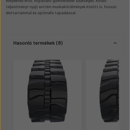
melyekhez erős, kopásálló gumiheveder szükséges. Kiváló
teljesítményt nyújt extrém munkakörülmények között is, hosszú
élettartammal és optimális tapadással.
Hasonló termékek
8