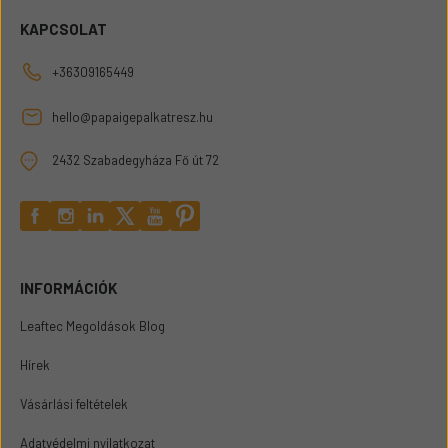
KAPCSOLAT
+36309165449
hello@papaigepalkatresz.hu
2432 Szabadegyháza Fő út 72
INFORMÁCIÓK
Leaftec Megoldások Blog
Hírek
Vásárlási feltételek
Adatvédelmi nyilatkozat