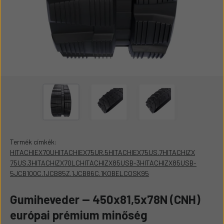
Termék címkék:
HITACHIEX70UHITACHIEX75UR.5HITACHIEX75US.7HITACHIZX
75US.3HITACHIZX70LCHITACHIZX85USB-3HITACHIZX85USB-
5JCB100C.1JCB85Z.1JCB86C.1KOBELCOSK95
Gumiheveder -- 450x81,5x78N (CNH)
európai prémium minőség