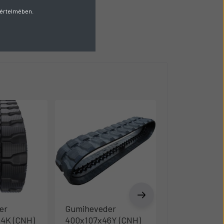
v értelmében.
er
Gumiheveder
Gumihevede
84K (CNH)
400x107x46Y (CNH)
450x83,5x74