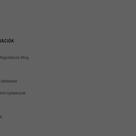
MÁCIÓK
Megoldások Blog
 feltételek
lmi nyilatkozat
at