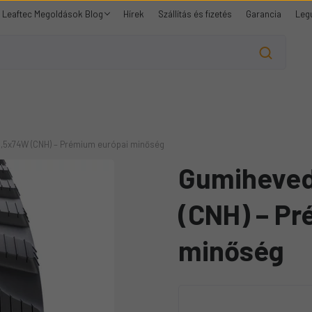
Leaftec Megoldások Blog
Hírek
Szállítás és fizetés
Garancia
Leg
,5x74W (CNH) – Prémium európai minőség
Gumiheved
(CNH) – Pr
minőség