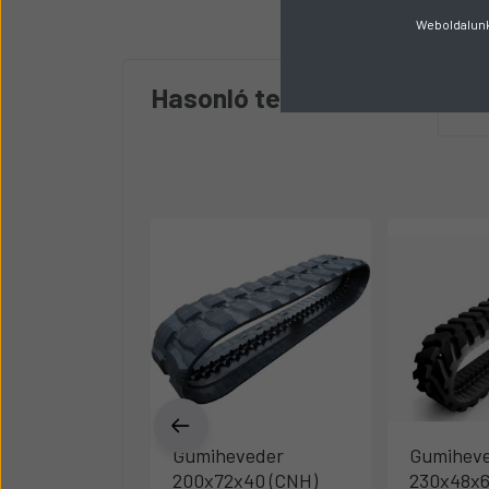
Weboldalunk 
Hasonló termékek
8
Gumiheveder
Gumihev
200x72x40 (CNH)
230x48x6