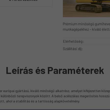
Prémium minőségű gumiheve
munkagépekhez – kiváló élet
Elérhetőség:
Szállítási díj:
Leírás és Paraméterek
urópai gyártású, kiváló minőségű alkatrész, amelyet kifejezetten közepe
esít különböző terepviszonyok között. A belső acélszálas megerősítés hosszú
tt, ahol a stabilitás és a tartósság alapkövetelmény.