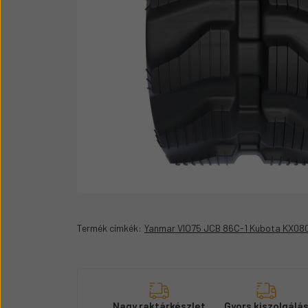
Üzemanyag adagolók
Motor alkatrész
Sátor
Körmök
Termék címkék:
Yanmar VIO75 JCB 86C-1 Kubota KX080
Nagy raktárkészlet
Gyors kiszolgálá