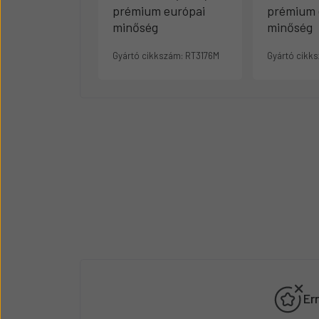
prémium európai
prémium 
minőség
minőség
Gyártó cikkszám:
RT3176M
Gyártó cikk
Er