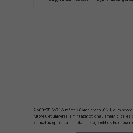
A 400x75,5x74W méretű Sampierana (CNH) gumiheveder e
futófelület univerzális mintázatot kínál, amely jól telj
választás építőipari és földmunkagépekhez, különösen o