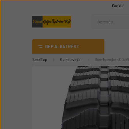
Főoldal
GÉP ALKATRÉSZ
Kezdőlap
Gumiheveder
Gumiheveder 400x75
AdBlue
DANA SPICER híd alkatrész
Gumiheveder
Mezőgazdasági gép
üvegek
Épitőipari gépalkatrészek
Teleszkópos rakódó