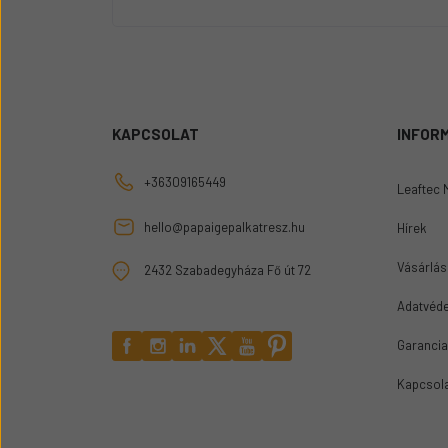
KAPCSOLAT
INFOR
+36309165449
Leaftec 
hello@papaigepalkatresz.hu
Hírek
Vásárlási
2432 Szabadegyháza Fő út 72
Adatvéde
Garancia
Kapcsol