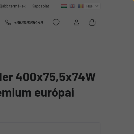
újabb termékek
Kapcsolat
+36309165449
er 400x75,5x74W
émium európai