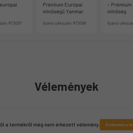
európai
Prémium Európai
– Prémium 
minőségű Yanmar
minőség
szám:
RT3007
Gyártó cikkszám:
RT3088
Gyártó cikkszá
Vélemények
ről a termékről még nem érkezett vélemény.
Értékelem a t