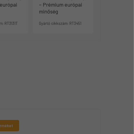
európai
– Prémium európai
– Prémium e
minőség
minőség
m:
RT3131T
Gyártó cikkszám:
RT3451
Gyártó cikkszám:
erméket