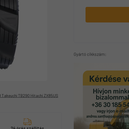
Gyártó cikkszám:
 Takeuchi TB290 Hitachi ZX85US
s
24 órás szállítás