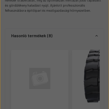
heveder stabilitását, míg az optimalizált mintázat jobb tapadást
és gördülékeny haladást nyújt. Ajánlott professzionális
felhasználásra építőipari és mezőgazdasági környezetben.
Hasonló termékek
8