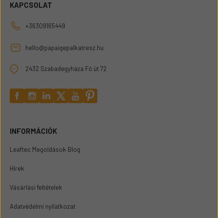
KAPCSOLAT
+36309165449
hello@papaigepalkatresz.hu
2432 Szabadegyháza Fő út 72
INFORMÁCIÓK
Leaftec Megoldások Blog
Hírek
Vásárlási feltételek
Adatvédelmi nyilatkozat