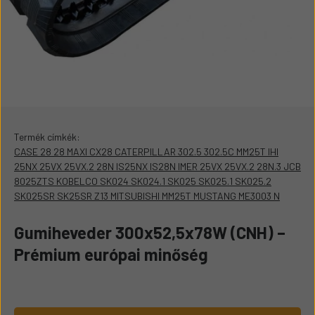
Termék címkék:
CASE 28 28 MAXI CX28 CATERPILLAR 302.5 302.5C MM25T IHI
25NX 25VX 25VX.2 28N IS25NX IS28N IMER 25VX 25VX.2 28N.3 JCB
8025ZTS KOBELCO SK024 SK024.1 SK025 SK025.1 SK025.2
SK025SR SK25SR Z13 MITSUBISHI MM25T MUSTANG ME3003 N
Gumiheveder 300x52,5x78W (CNH) –
Prémium európai minőség