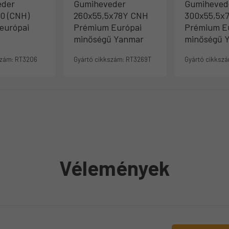
eder
Gumiheveder
Gumiheved
0 (CNH)
260x55,5x78Y CNH
300x55,5x
európai
Prémium Európai
Prémium E
minőségű Yanmar
minőségű 
szám:
RT3206
Gyártó cikkszám:
RT3269T
Gyártó cikkszá
Vélemények