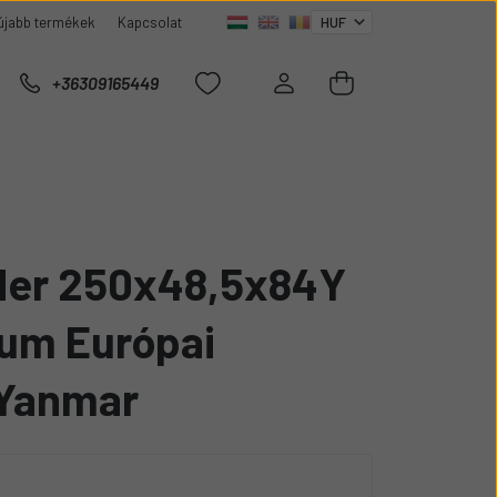
újabb termékek
Kapcsolat
+36309165449
er 250x48,5x84Y
um Európai
Yanmar