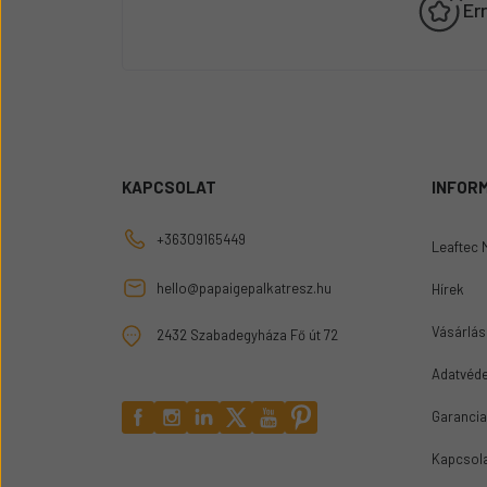
Er
KAPCSOLAT
INFOR
+36309165449
Leaftec 
hello@papaigepalkatresz.hu
Hírek
Vásárlási
2432 Szabadegyháza Fő út 72
Adatvéde
Garancia
Kapcsol