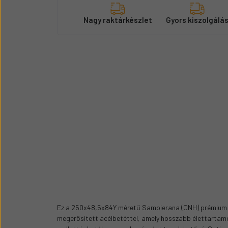
Nagy raktárkészlet
Gyors kiszolgálá
Ez a 250x48,5x84Y méretű Sampierana (CNH) prémium gu
megerősített acélbetéttel, amely hosszabb élettartam