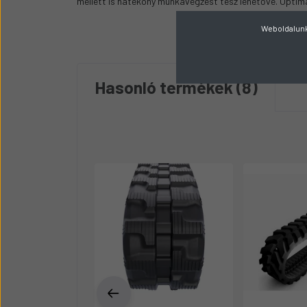
mellett is hatékony munkavégzést tesz lehetővé. Optimá
Weboldalunk 
Hasonló termékek
8