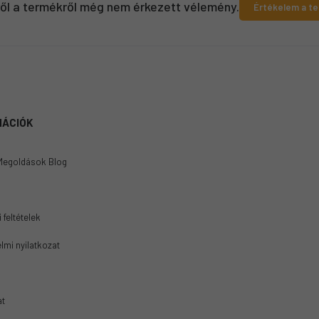
ről a termékről még nem érkezett vélemény.
Értékelem a t
MÁCIÓK
Megoldások Blog
 feltételek
lmi nyilatkozat
at