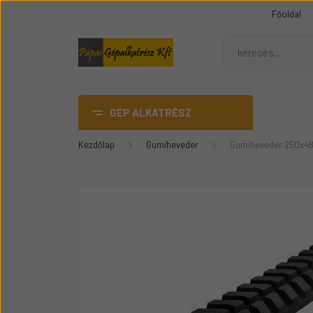
Főoldal
GÉP ALKATRÉSZ
Kezdőlap
Gumiheveder
Gumiheveder 250x48
AdBlue
DANA SPICER híd alkatrész
Gumiheveder
Mezőgazdasági gép
üvegek
Épitőipari gépalkatrészek
Teleszkópos rakódó