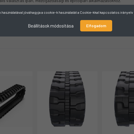
lis választás ipari, mezőgazdasági és építőipari alkalmazásokhoz.
használatával jóváhagyja a cookie-k használatát a Cookie-kkal kapcsolatos irányel
Beállítások módosítása
Elfogadom