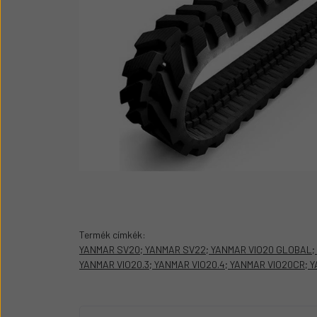
Üzemanyag adagolók
Motor alkatrész
Sátor
Körmök
Termék címkék:
YANMAR SV20; YANMAR SV22; YANMAR VIO20 GLOBAL; Y
YANMAR VIO20.3; YANMAR VIO20.4; YANMAR VIO20CR; 