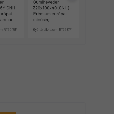
er
Gumiheveder
Gumihevede
76Y CNH
320x100x40 (CNH) –
400x100x52 
urópai
Prémium európai
Prémium eur
Yanmar
minőség
minőség
m:
RT3045F
Gyártó cikkszám:
RT3387F
Gyártó cikkszám: