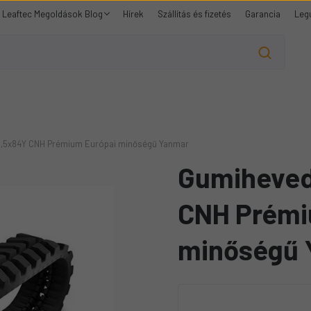
Leaftec Megoldások Blog
Hírek
Szállítás és fizetés
Garancia
Leg
,5x84Y CNH Prémium Európai minőségű Yanmar
Gumiheved
CNH Prémi
minőségű 