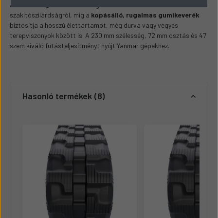
A
többrétegű acélbetétek
gondoskodnak a maximális
szakítószilárdságról, míg a
kopásálló, rugalmas gumikeverék
biztosítja a hosszú élettartamot, még durva vagy vegyes
terepviszonyok között is. A 230 mm szélesség, 72 mm osztás és 47
szem kiváló futásteljesítményt nyújt Yanmar gépekhez.
Hasonló termékek
8