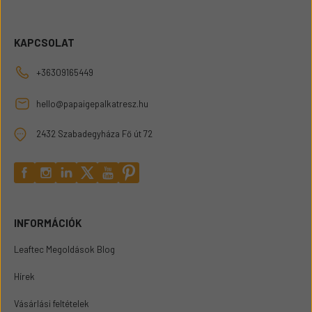
KAPCSOLAT
+36309165449
hello@papaigepalkatresz.hu
2432 Szabadegyháza Fő út 72
INFORMÁCIÓK
Leaftec Megoldások Blog
Hírek
Vásárlási feltételek