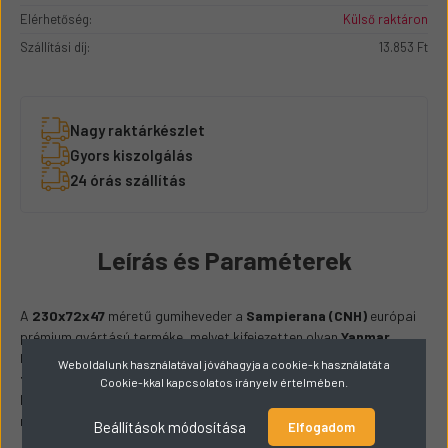
Elérhetőség:
Külső raktáron
Szállítási díj:
13.853 Ft
Nagy raktárkészlet
Gyors kiszolgálás
24 órás szállítás
Leírás és Paraméterek
A
230x72x47
méretű gumiheveder a
Sampierana (CNH)
európai
prémium gyártású terméke, melyet kifejezetten olyan
Yanmar
lánctalpas minikotrókhoz
fejlesztettek, ahol elengedhetetlen a
Weboldalunk használatával jóváhagyja a cookie-k használatát a
tartósság, megbízhatóság és stabil tapadás
. A heveder
Cookie-kkal kapcsolatos irányelv értelmében.
kiválóan teljesít mind építkezési, mind kommunális vagy
mezőgazdasági környezetben.
Beállítások módosítása
Elfogadom