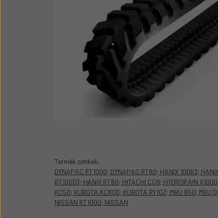
Üzemanyag adagolók
Motor alkatrész
Sátor
Körmök
Termék címkék:
DYNAPAC RT1000; DYNAPAC RT80; HANIX 100B3; HANIX
RT100D3; HANIX RT80; HITACHI CG8; HYDRORAIN X100
KC50; KUBOTA KC80D; KUBOTA RY10Z; MBU 850; MBU D
NISSAN RT1000; NISSAN