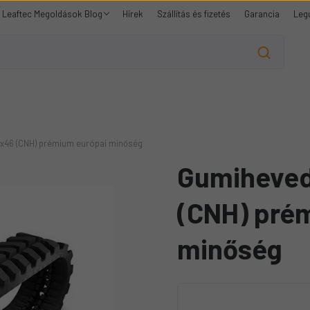
Leaftec Megoldások Blog
Hírek
Szállítás és fizetés
Garancia
Leg
x46 (CNH) prémium európai minőség
Gumiheved
(CNH) pré
minőség