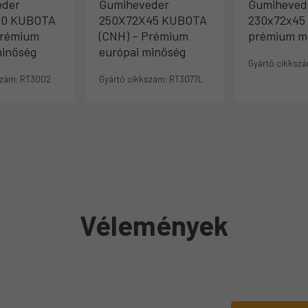
eder
Gumiheveder
Gumiheved
30 KUBOTA
250X72X45 KUBOTA
230x72x45
Prémium
(CNH) – Prémium
prémium m
minőség
európai minőség
Gyártó cikkszá
szám:
RT3002
Gyártó cikkszám:
RT3077L
Vélemények