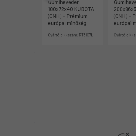
Gumiheveder
Gumihev
180x72x40 KUBOTA
200x96x
(CNH) – Prémium
(CNH) – 
európai minőség
európai 
Gyártó cikkszám:
RT3107L
Gyártó cikk