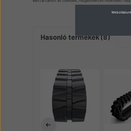
élettartamot és csendes, rezgésmentes működést nyújt
Weboldalunk 
Hasonló termékek
8