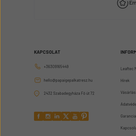
Er
KAPCSOLAT
INFOR
+36309165449
Leaftec 
hello@papaigepalkatresz.hu
Hírek
Vásárlási
2432 Szabadegyháza Fő út 72
Adatvéde
Garancia
Kapcsol