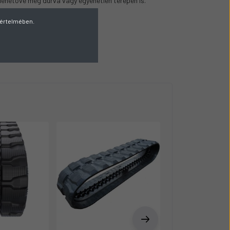
ehetővé még durva vagy egyenetlen terepen is.
v értelmében.