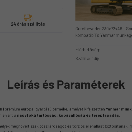
s
24 órás szállítás
Gumiheveder 230x72x46 – Sa
kompatibilis Yanmar munkag
Elérhetőség:
Szállítási díj:
Leírás és Paraméterek
H)
prémium európai gyártású terméke, amelyet kifejezetten
Yanmar minik
n elvárt a
nagyfokú tartósság, kopásállóság és tereptapadás
.
elyek megnövelt szakítószilárdságot és torziós ellenállást biztosítanak, 