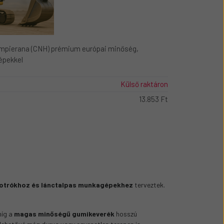
mpierana (CNH) prémium európai minőség,
épekkel
Külső raktáron
13.853 Ft
otrókhoz és lánctalpas munkagépekhez
terveztek.
míg a
magas minőségű gumikeverék
hosszú