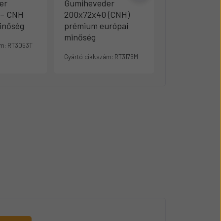
er
Gumiheveder
Gumihevede
 – CNH
200x72x40 (CNH)
230x48x64 (
inőség
prémium európai
prémium eur
minőség
minőség
m:
RT3053T
Gyártó cikkszám:
RT3176M
Gyártó cikkszám: