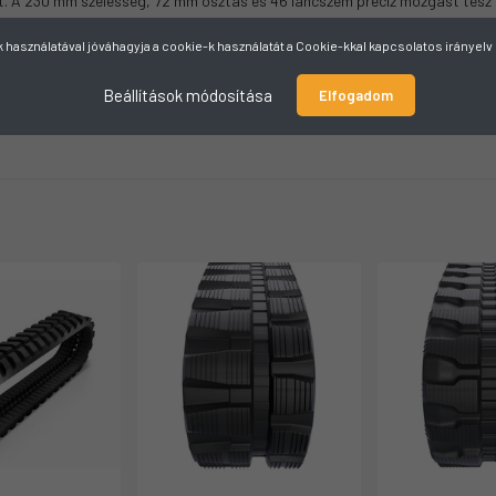
. A 230 mm szélesség, 72 mm osztás és 46 láncszem precíz mozgást tesz l
használatával jóváhagyja a cookie-k használatát a Cookie-kkal kapcsolatos irányel
Beállítások módosítása
Elfogadom