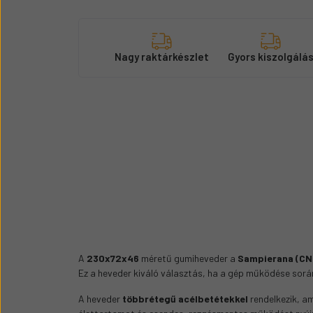
Nagy raktárkészlet
Gyors kiszolgálá
A
230x72x46
méretű gumiheveder a
Sampierana (CN
Ez a heveder kiváló választás, ha a gép működése sorá
A heveder
többrétegű acélbetétekkel
rendelkezik, am