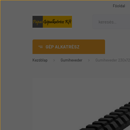
Főoldal
GÉP ALKATRÉSZ
Kezdőlap
Gumiheveder
Gumiheveder 230x72
AdBlue
DANA SPICER híd alkatrész
Gumiheveder
Mezőgazdasági gép
üvegek
Épitőipari gépalkatrészek
Teleszkópos rakódó