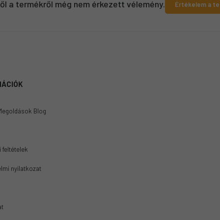
ről a termékről még nem érkezett vélemény.
Értékelem a t
MÁCIÓK
Megoldások Blog
 feltételek
lmi nyilatkozat
at