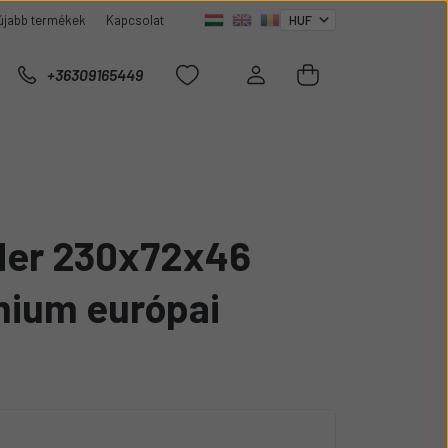
újabb termékek
Kapcsolat
+36309165449
er 230x72x46
mium európai