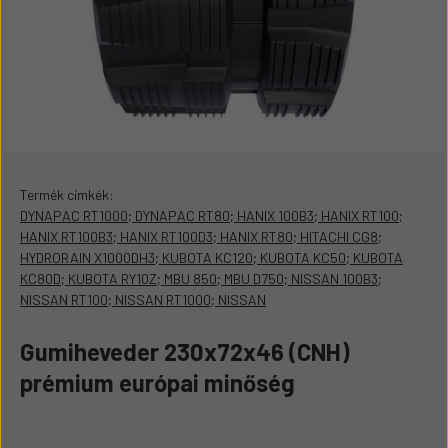
Termék címkék:
DYNAPAC RT1000; DYNAPAC RT80; HANIX 100B3; HANIX RT100;
HANIX RT100B3; HANIX RT100D3; HANIX RT80; HITACHI CG8;
HYDRORAIN X1000DH3; KUBOTA KC120; KUBOTA KC50; KUBOTA
KC80D; KUBOTA RY10Z; MBU 850; MBU D750; NISSAN 100B3;
NISSAN RT100; NISSAN RT1000; NISSAN
Gumiheveder 230x72x46 (CNH)
prémium európai minőség