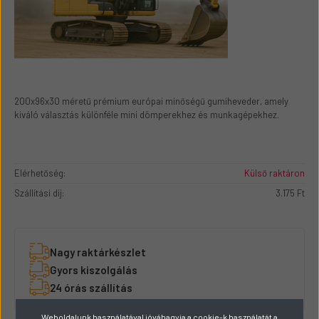
200x96x30 méretű prémium európai minőségű gumiheveder, amely
kiváló választás különféle mini dömperekhez és munkagépekhez.
Elérhetőség:
Külső raktáron
Szállítási díj:
3.175 Ft
Nagy raktárkészlet
Gyors kiszolgálás
24 órás szállítás
Weboldalunk használatával jóváhagyja a cookie-k használatát a