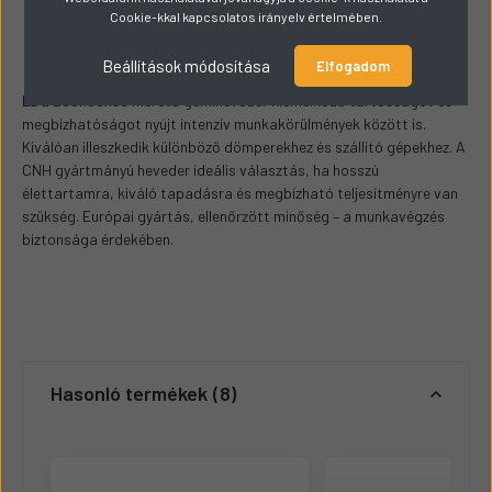
Cookie-kkal kapcsolatos irányelv értelmében.
Leírás és Paraméterek
Beállítások módosítása
Elfogadom
Ez a 200x96x30 méretű gumiheveder kiemelkedő tartósságot és
megbízhatóságot nyújt intenzív munkakörülmények között is.
Kiválóan illeszkedik különböző dömperekhez és szállító gépekhez. A
CNH gyártmányú heveder ideális választás, ha hosszú
élettartamra, kiváló tapadásra és megbízható teljesítményre van
szükség. Európai gyártás, ellenőrzött minőség – a munkavégzés
biztonsága érdekében.
Hasonló termékek
8