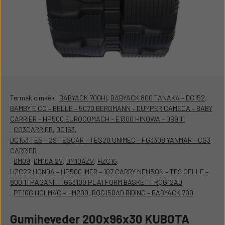
Termék címkék:
BABYACK 700HI
,
BABYACK 800 TANAKA – DC152
,
BAMBY E CO – BELLE – 5070 BERGMANN – DUMPER CAMECA – BABY
CARRIER – HP500 EUROCOMACH – E1300 HINOWA – DB9.11
,
CG3CARRIER
,
DC153
,
DC153 TES – 29 TESCAR – TES20 UNIMEC – FG3308 YANMAR – CG3
CARRIER
,
DM09
,
DM10A 2V
,
DM10AZV
,
HZC16
,
HZC22 HONDA – HP500 IMER – 107 CARRY NEUSON – TD9 OELLE –
800.11 PAGANI – TG63100 PLATFORM BASKET – RQG12AD
,
PT10G HOLMAC – HM200
,
RQG150AD RIDING – BABYACK 700
Gumiheveder 200x96x30 KUBOTA