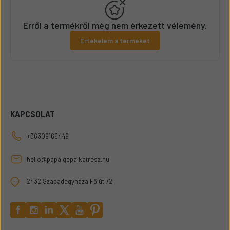
Erről a termékről még nem érkezett vélemény.
Értékelem a terméket
KAPCSOLAT
+36309165449
hello@papaigepalkatresz.hu
2432 Szabadegyháza Fő út 72