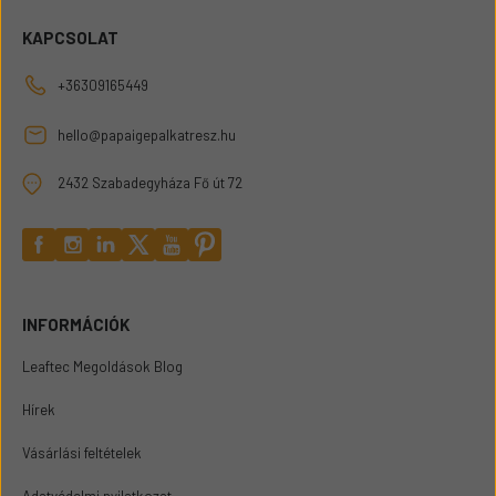
KAPCSOLAT
+36309165449
hello@papaigepalkatresz.hu
2432 Szabadegyháza Fő út 72
INFORMÁCIÓK
Leaftec Megoldások Blog
Hírek
Vásárlási feltételek
Adatvédelmi nyilatkozat