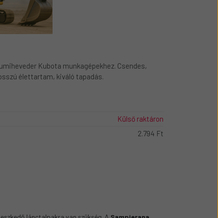
umiheveder Kubota munkagépekhez. Csendes,
szú élettartam, kiváló tapadás.
Külső raktáron
2.794 Ft
illeszkedő lánctalpakra van szükség. A
Sampierana