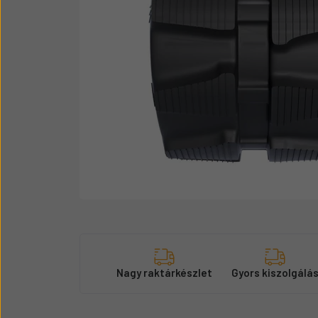
Üzemanyag adagolók
Motor alkatrész
Sátor
Körmök
Nagy raktárkészlet
Gyors kiszolgálá