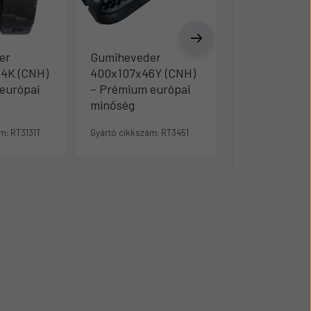
er
Gumiheveder
Gumihevede
84K (CNH)
400x107x46Y (CNH)
450x83,5x74
európai
– Prémium európai
– Prémium e
minőség
minőség
m:
RT3131T
Gyártó cikkszám:
RT3451
Gyártó cikkszám: