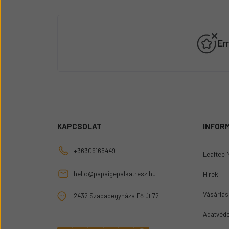
Er
KAPCSOLAT
INFOR
+36309165449
Leaftec 
hello@papaigepalkatresz.hu
Hírek
Vásárlási
2432 Szabadegyháza Fő út 72
Adatvéde