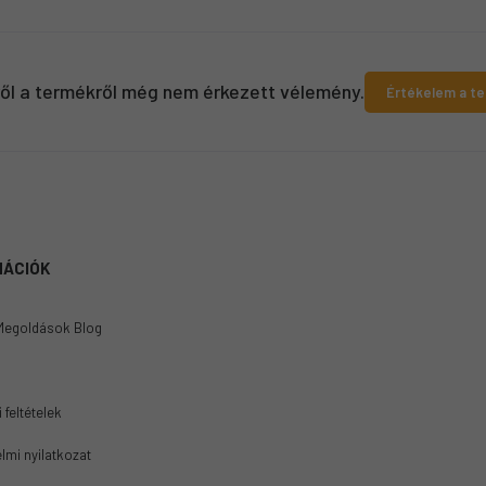
ről a termékről még nem érkezett vélemény.
Értékelem a t
MÁCIÓK
Megoldások Blog
 feltételek
lmi nyilatkozat