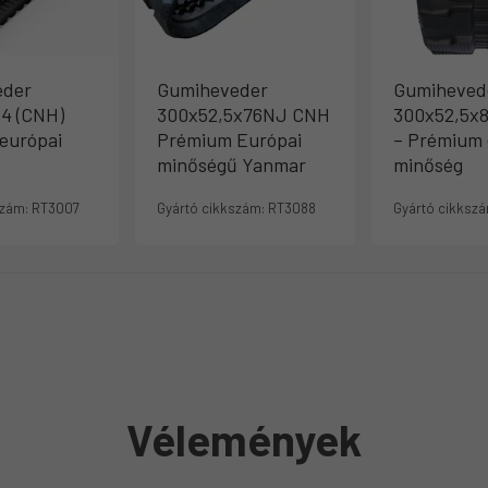
eder
Gumiheveder
Gumiheved
4 (CNH)
300x52,5x76NJ CNH
300x52,5x
európai
Prémium Európai
– Prémium 
minőségű Yanmar
minőség
szám:
RT3007
Gyártó cikkszám:
RT3088
Gyártó cikkszá
Vélemények