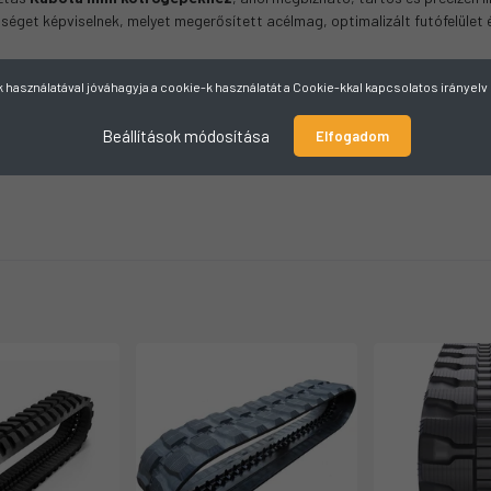
get képviselnek, melyet megerősített acélmag, optimalizált futófelület és 
használatával jóváhagyja a cookie-k használatát a Cookie-kkal kapcsolatos irányel
Beállítások módosítása
Elfogadom