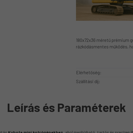
180x72x36 méretű prémium g
rázkódásmentes működés, hos
Elérhetőség:
Szállítási díj:
Leírás és Paraméterek
sztás
Kubota mini kotrógépekhez
, ahol megbízható, tartós és precízen 