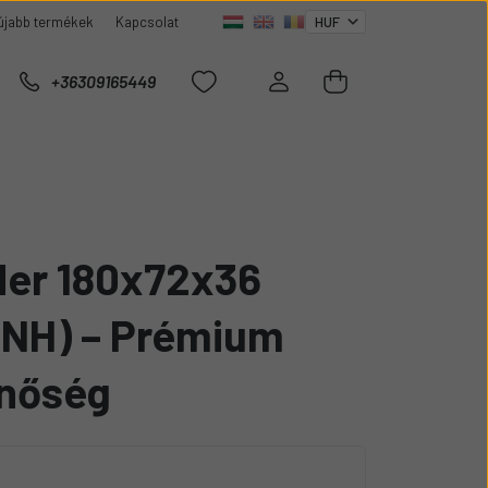
újabb termékek
Kapcsolat
+36309165449
er 180x72x36
NH) – Prémium
inőség