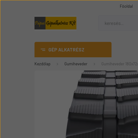
Főoldal
GÉP ALKATRÉSZ
Kezdőlap
Gumiheveder
Gumiheveder 180x72
AdBlue
DANA SPICER híd alkatrész
Gumiheveder
Mezőgazdasági gép
üvegek
Épitőipari gépalkatrészek
Teleszkópos rakódó